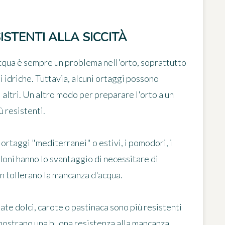
ISTENTI ALLA SICCITÀ
acqua è sempre un problema nell'orto, soprattutto
i idriche. Tuttavia,
alcuni ortaggi possono
altri
. Un altro modo per preparare l'orto a un
ù resistenti.
rtaggi "mediterranei" o estivi, i pomodori, i
loni hanno lo svantaggio di necessitare di
on tollerano la mancanza d'acqua.
te dolci, carote o pastinaca sono più resistenti
a mostrano una buona resistenza alla mancanza