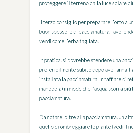
proteggere il terreno dalla luce solare dir
Il terzo consiglio per preparare l'orto a un
buon spessore di pacciamatura,
favorendo
verdi come l'erba tagliata.
In pratica, si dovrebbe stendere
una pacc
preferibilmente subito dopo aver annaffi
installata la pacciamatura,
innaffiare dire
manopola) in modo che l'acqua scorra più 
pacciamatura.
Da notare:
oltre alla pacciamatura, un alt
quello di ombreggiare le piante (vedi il no