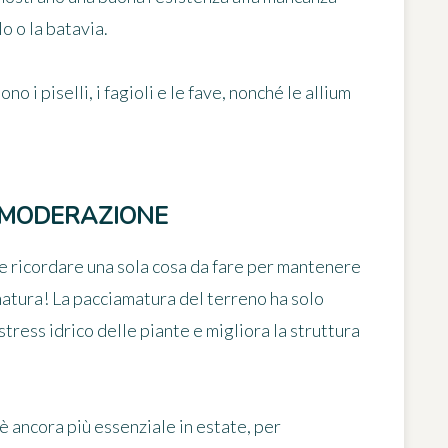
lo o la batavia.
 i piselli, i fagioli e le fave, nonché le allium
 MODERAZIONE
e ricordare una sola cosa da fare per
mantenere
matura! La pacciamatura del terreno ha solo
stress idrico delle piante e migliora la struttura
è ancora più essenziale in estate
, per