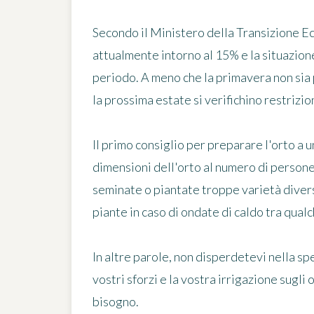
Secondo il Ministero della Transizione Eco
attualmente intorno al 15% e la situazione
periodo. A meno che la primavera non sia
la prossima estate
si verifichino restrizio
Il primo consiglio per
preparare l'orto a u
dimensioni dell'orto al numero di person
seminate o piantate troppe varietà divers
piante in caso di ondate di caldo tra qual
In altre parole, non disperdetevi nella s
vostri sforzi e la vostra irrigazione sugl
bisogno
.