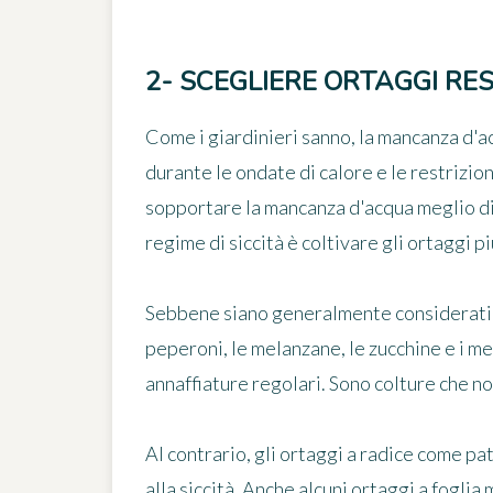
2- SCEGLIERE ORTAGGI RES
Come i giardinieri sanno, la mancanza d'
durante le ondate di calore e le restrizion
sopportare la mancanza d'acqua meglio di 
regime di siccità è coltivare gli ortaggi pi
Sebbene siano generalmente considerati o
peperoni, le melanzane, le zucchine e i me
annaffiature regolari. Sono colture che n
Al contrario, gli
ortaggi a radice
come pata
alla siccità. Anche alcuni ortaggi a fogli