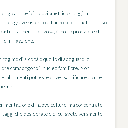
logica, il deficit pluviometrico si aggira
 è più grave rispetto all'anno scorso nello stesso
 particolarmente piovosa, è molto probabile che
ni di irrigazione
.
n regime di siccità
è quello di adeguare le
e che compongono il nucleo familiare. Non
e, altrimenti potreste dover sacrificare alcune
che mese.
perimentazione di nuove colture, ma
concentrate i
i ortaggi che desiderate o di cui avete veramente