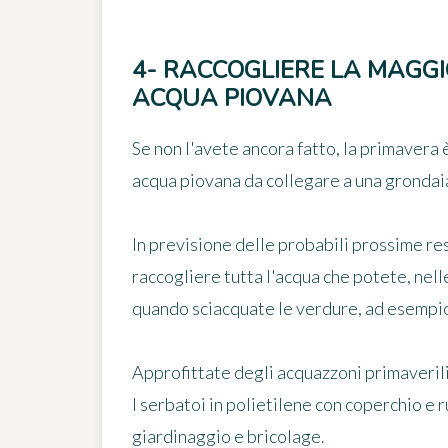
4- RACCOGLIERE LA MAGGI
ACQUA PIOVANA
Se non l'avete ancora fatto, la primavera
acqua piovana
da collegare a una grondai
In previsione delle probabili prossime res
raccogliere tutta l'acqua che potete
, nel
quando sciacquate le verdure, ad esempi
Approfittate degli acquazzoni primaverili
I serbatoi in polietilene con coperchio e 
giardinaggio e bricolage.