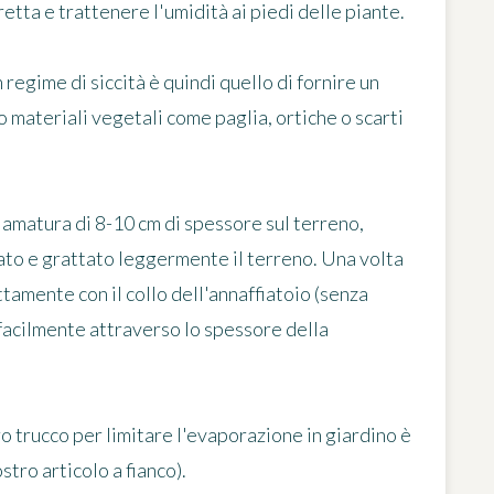
etta e trattenere l'umidità ai piedi delle piante.
 regime di siccità è quindi quello di fornire un
 materiali vegetali
come paglia, ortiche o scarti
iamatura di 8-10 cm di spessore
sul terreno,
ato e grattato leggermente il terreno. Una volta
ttamente con il collo dell'annaffiatoio
(senza
facilmente attraverso lo spessore della
ro trucco per limitare l'evaporazione in giardino è
stro articolo a fianco).