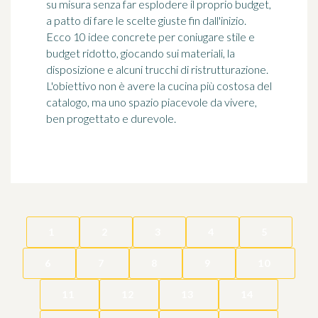
su misura senza far esplodere il proprio budget,
a patto di fare le scelte giuste fin dall'inizio.
Ecco 10 idee concrete per coniugare stile e
budget ridotto, giocando sui materiali, la
disposizione e alcuni trucchi di ristrutturazione.
L'obiettivo non è avere la cucina più costosa del
catalogo, ma uno spazio piacevole da vivere,
ben progettato e durevole.
1
2
3
4
5
6
7
8
9
10
11
12
13
14