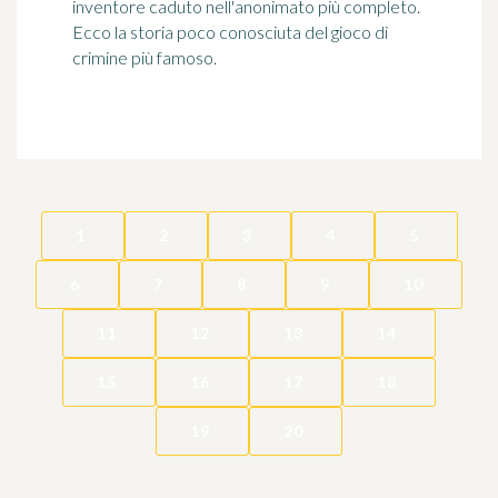
inventore caduto nell'anonimato più completo.
Ecco la storia poco conosciuta del gioco di
crimine più famoso.
1
2
3
4
5
6
7
8
9
10
11
12
13
14
15
16
17
18
19
20