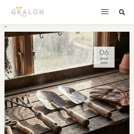
*
06
AGO
2026