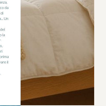
anza,
ico da
 di
... Un
 del
o la
r
o,
ri
 prima
vare il
,