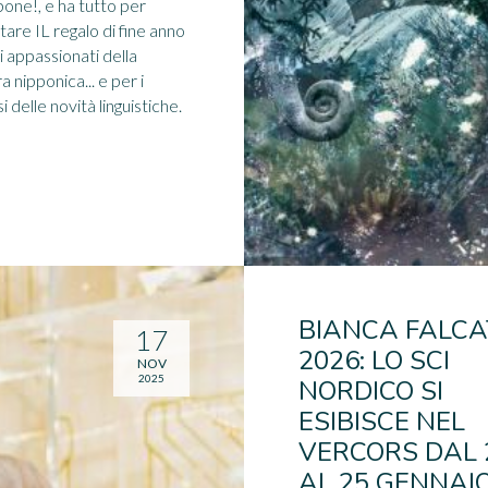
one!, e ha tutto per
tare IL regalo di fine anno
li appassionati della
a nipponica... e per i
i delle novità linguistiche.
BIANCA FALCA
17
2026: LO SCI
NOV
2025
NORDICO SI
ESIBISCE NEL
VERCORS DAL 
AL 25 GENNAIO