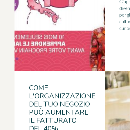
Giapp
diven
per g
cultur
curios
COME
L'ORGANIZZAZIONE
DEL TUO NEGOZIO
PUÒ AUMENTARE
IL FATTURATO
DEL 40%.