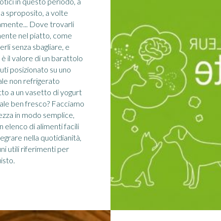
otici in questo periodo, a
 a sproposito, a volte
amente... Dove trovarli
ente nel piatto, come
erli senza sbagliare, e
 è il valore di un barattolo
auti posizionato su uno
ale non refrigerato
tto a un vasetto di yogurt
ale ben fresco? Facciamo
ezza in modo semplice,
 elenco di alimenti facili
tegrare nella quotidianità,
ni utili riferimenti per
isto.