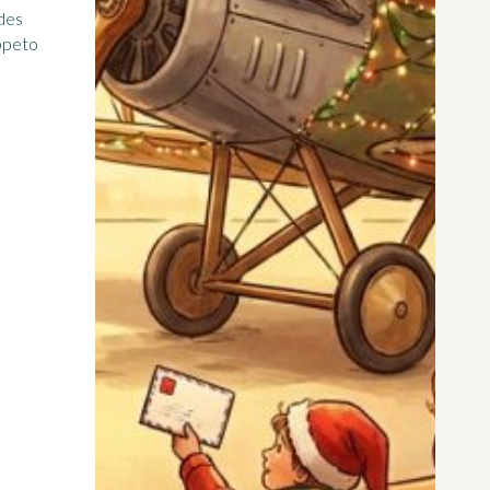
 des
appeto