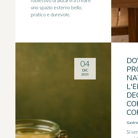
l'obiettivo di aiutarvi a creare
uno spazio esterno bello,
pratico e durevole.
DO
04
PR
DIC
2025
NA
L'
DE
CO
CO
Gastro
Si se