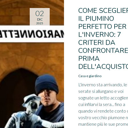
COME SCEGLIE
02
IL PIUMINO
DIC
2025
PERFETTO PER
L'INVERNO: 7
CRITERI DA
CONFRONTAR
PRIMA
DELL'ACQUIST
Casa e giardino
L'inverno sta arrivando, le
serate si allungano e voi
sognate un letto accoglien
cui infilarvi la sera... fino a
quando vi rendete conto c
vostro vecchio piumone 
mantiene più le sue prom