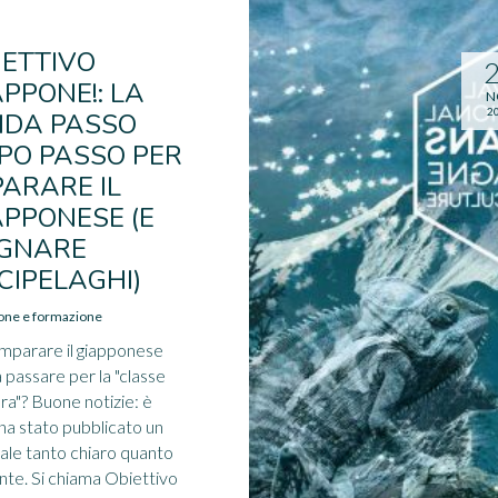
IETTIVO
APPONE!: LA
N
2
IDA PASSO
PO PASSO PER
PARARE IL
APPONESE (E
GNARE
CIPELAGHI)
ione e formazione
imparare il giapponese
 passare per la "classe
ra"? Buone notizie: è
a stato pubblicato un
le tanto chiaro quanto
ante. Si chiama Obiettivo