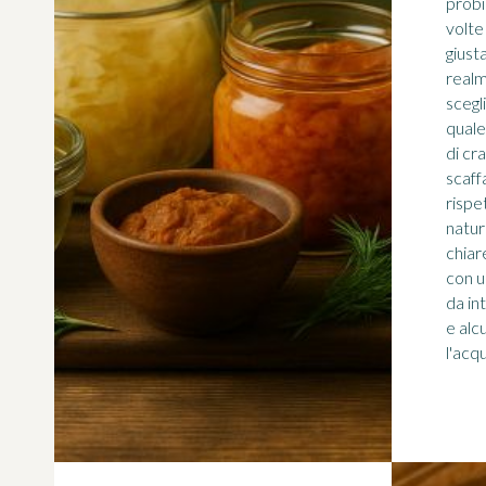
probi
volte
giust
realm
scegli
quale
di cr
scaff
rispe
natur
chiar
con un
da in
e alcu
l'acqu