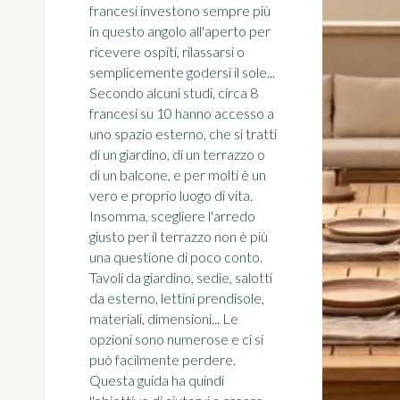
francesi investono sempre più
in questo angolo all'aperto per
ricevere ospiti, rilassarsi o
semplicemente godersi il sole...
Secondo alcuni studi, circa 8
francesi su 10 hanno accesso a
uno spazio esterno, che si tratti
di un giardino, di un terrazzo o
di un balcone, e per molti è un
vero e proprio luogo di vita.
Insomma, scegliere l'arredo
giusto per il terrazzo non è più
una questione di poco conto.
Tavoli da giardino, sedie, salotti
da esterno, lettini prendisole,
materiali, dimensioni... Le
opzioni sono numerose e ci si
può facilmente perdere.
Questa guida ha quindi