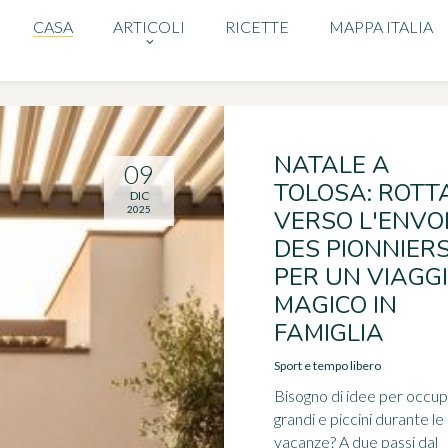
CASA
ARTICOLI
RICETTE
MAPPA ITALIA
NATALE A
09
TOLOSA: ROTT
DIC
2025
VERSO L'ENVO
DES PIONNIER
PER UN VIAGG
MAGICO IN
FAMIGLIA
Sport e tempo libero
Bisogno di idee per occu
grandi e piccini durante le
vacanze? A due passi dal