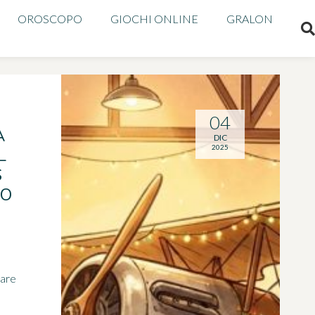
OROSCOPO
GIOCHI ONLINE
GRALON
04
A
DIC
2025
L
S
IO
pare