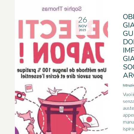
OB
26
GI
NOV
2025
GU
DO
IM
GI
SO
AR
Istruz
Vuoi 
senza
auste
appen
manua
ispir