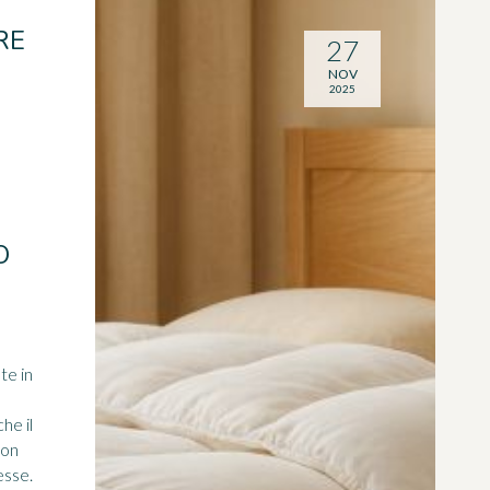
RE
27
NOV
2025
E
O
te in
he il
non
esse.