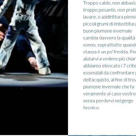
Troppo caldo, non abbast
troppo pesante, non prat
lavare, o addirittura pieno
piccoli grumi di imbottitura
buon piumone invernale
cambia davvero la qualità
sonno, soprattutto quand
stanza è un po' fredda. Pe
aiutarvi a vedere più chiar
abbiamo elencato i 7 crite
essenziali da confrontare
dell'acquisto, al fine di tro
piumone invernale che fa
veramente al caso vostro
senza perdervi nel gergo
tecnico.