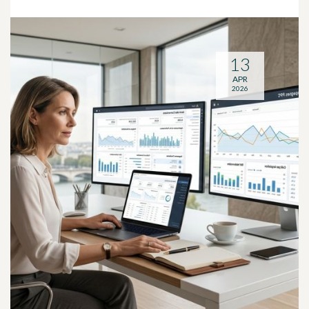
13
APR
2026