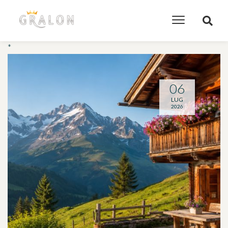
*
06
LUG
2026