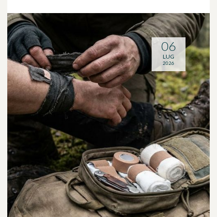
06
LUG
2026