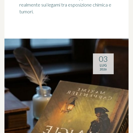
realmente sui legami tra esposizione chimica e
tumori.
03
LUG
2026