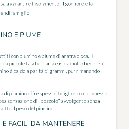
sa a garantire l'isolamento, il gonfiore e la
randi famiglie.
MINO E PIUME
titi con piumino e piume di anatra o oca. Il
crea piccole tasche d'aria e isola molto bene. Più
iumino è caldo a parità di grammi, pur rimanendo
za di piumino offre spesso il miglior compromesso
amosa sensazione di "bozzolo" avvolgente senza
sotto il peso del piumino.
ICI E FACILI DA MANTENERE