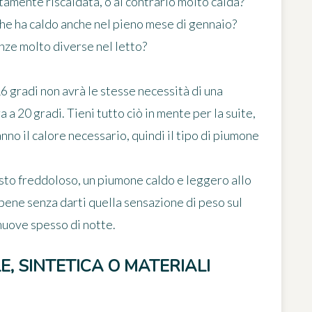
tamente riscaldata, o al contrario molto calda?
 che ha caldo anche nel pieno mese di gennaio?
enze molto diverse nel letto?
 gradi non avrà le stesse necessità di una
a 20 gradi. Tieni tutto ciò in mente per la suite,
o il calore necessario, quindi il tipo di piumone
osto freddoloso, un piumone caldo e leggero allo
bene senza darti quella sensazione di peso sul
muove spesso di notte.
, SINTETICA O MATERIALI