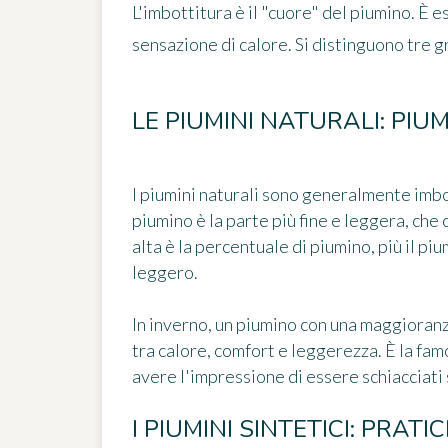
L'imbottitura è il "cuore" del piumino. È es
sensazione di calore. Si distinguono tre g
LE PIUMINI NATURALI: PIU
I piumini naturali sono generalmente imbot
piumino è la parte più fine e leggera, che 
alta è la percentuale di piumino, più il p
leggero.
In inverno, un piumino con una maggioran
tra calore, comfort e leggerezza. È la f
avere l'impressione di essere schiacciati 
I PIUMINI SINTETICI: PRAT