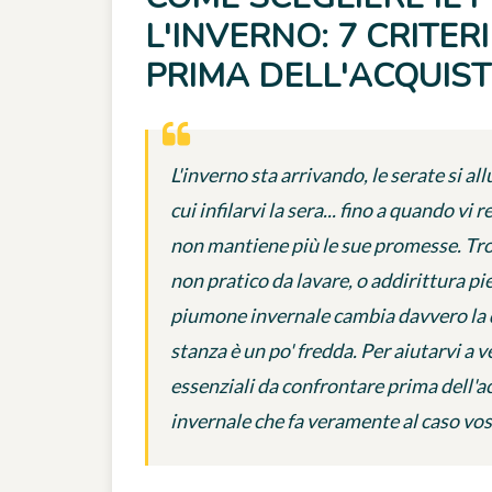
L'INVERNO: 7 CRITE
PRIMA DELL'ACQUIS
L'inverno sta arrivando, le serate si a
cui infilarvi la sera... fino a quando v
non mantiene più le sue promesse. Tr
non pratico da lavare, o addirittura pi
piumone invernale cambia davvero la q
stanza è un po' fredda. Per aiutarvi a v
essenziali da confrontare prima dell'ac
invernale che fa veramente al caso vos