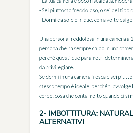
- La tua camera è poco riscaldata, modera
- Sei piuttosto freddoloso, o sei del tipo
- Dormi da solo o in due, con a volte esig
Una persona freddolosa in una camera a 16
persona che ha sempre caldo in una camera 
perché questi due parametri determinerann
da privilegiare.
Se dormi in una camera fresca e sei piutt
stesso tempo è ideale, perché ti avvolge 
corpo, cosa che conta molto quando ci si 
2- IMBOTTITURA: NATURALE
ALTERNATIVI