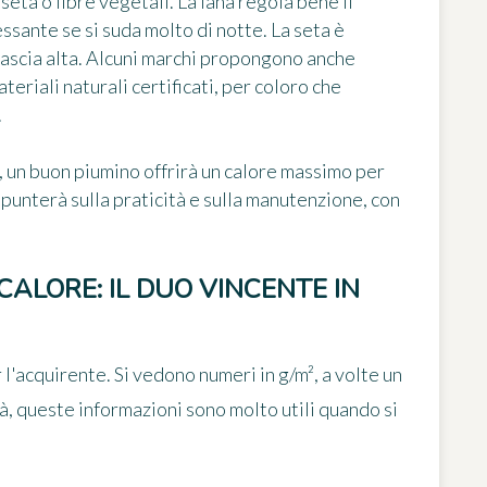
 seta o fibre vegetali. La lana regola bene il
essante se si suda molto di notte. La seta è
 fascia alta. Alcuni marchi propongono anche
ateriali naturali certificati, per coloro che
.
, un buon piumino offrirà un calore massimo per
punterà sulla praticità e sulla manutenzione, con
CALORE: IL DUO VINCENTE IN
 l'acquirente. Si vedono numeri in g/m², a volte un
ltà, queste informazioni sono molto utili quando si