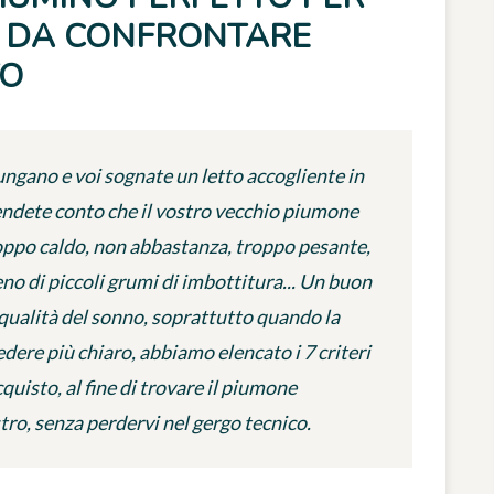
RI DA CONFRONTARE
TO
llungano e voi sognate un letto accogliente in
i rendete conto che il vostro vecchio piumone
oppo caldo, non abbastanza, troppo pesante,
eno di piccoli grumi di imbottitura... Un buon
ualità del sonno, soprattutto quando la
edere più chiaro, abbiamo elencato i 7 criteri
quisto, al fine di trovare il piumone
tro, senza perdervi nel gergo tecnico.