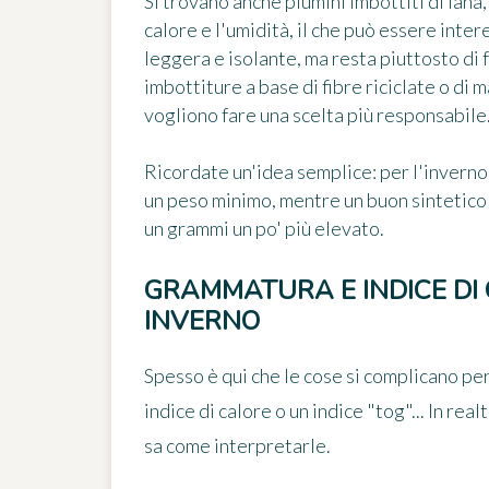
Si trovano anche piumini imbottiti di lana,
calore e l'umidità, il che può essere inter
leggera e isolante, ma resta piuttosto di
imbottiture a base di fibre riciclate o di m
vogliono fare una scelta più responsabile
Ricordate un'idea semplice: per l'inverno
un peso minimo, mentre un buon sintetico 
un grammi un po' più elevato.
GRAMMATURA E INDICE DI 
INVERNO
Spesso è qui che le cose si complicano per
indice di calore o un indice "tog"... In rea
sa come interpretarle.