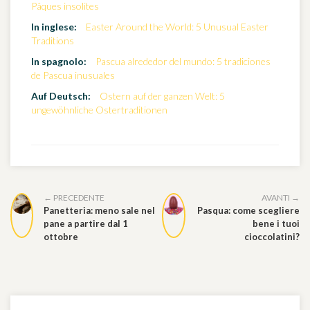
Pâques insolites
In inglese:
Easter Around the World: 5 Unusual Easter
Traditions
In spagnolo:
Pascua alrededor del mundo: 5 tradiciones
de Pascua inusuales
Auf Deutsch:
Ostern auf der ganzen Welt: 5
ungewöhnliche Ostertraditionen
← PRECEDENTE
AVANTI →
Panetteria: meno sale nel
Pasqua: come scegliere
pane a partire dal 1
bene i tuoi
ottobre
cioccolatini?