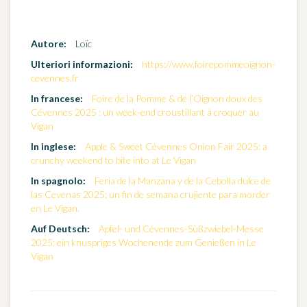
Autore:
Loïc
Ulteriori informazioni:
https://www.foirepommeoignon-
cevennes.fr
In francese:
Foire de la Pomme & de l’Oignon doux des
Cévennes 2025 : un week-end croustillant à croquer au
Vigan
In inglese:
Apple & Sweet Cévennes Onion Fair 2025: a
crunchy weekend to bite into at Le Vigan
In spagnolo:
Feria de la Manzana y de la Cebolla dulce de
las Cevenas 2025: un fin de semana crujiente para morder
en Le Vigan.
Auf Deutsch:
Apfel- und Cévennes-Süßzwiebel-Messe
2025: ein knuspriges Wochenende zum Genießen in Le
Vigan