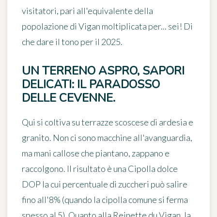
visitatori, pari all'equivalente della
popolazione di Vigan moltiplicata per... sei! Di
che dare il tono per il 2025.
UN TERRENO ASPRO, SAPORI
DELICATI: IL PARADOSSO
DELLE CEVENNE.
Qui si coltiva su terrazze scoscese di ardesia e
granito. Non ci sono macchine all'avanguardia,
ma
mani callose
che piantano, zappano e
raccolgono. Il risultato è una Cipolla dolce
DOP la cui
percentuale di zuccheri può salire
fino all'8%
(quando la cipolla comune si ferma
spesso al 5). Quanto alla Reinette du Vigan, la