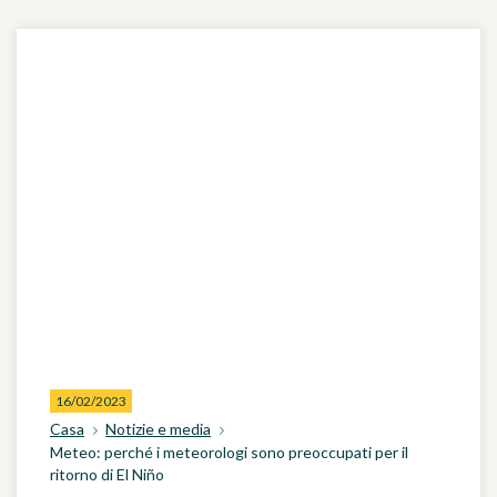
16/02/2023
Casa
Notizie e media
Meteo: perché i meteorologi sono preoccupati per il
ritorno di El Niño