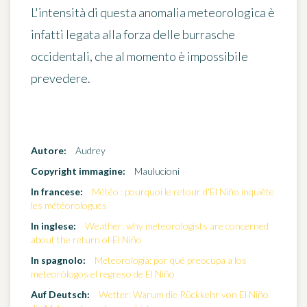
L'intensità di questa anomalia meteorologica è
infatti legata alla forza delle burrasche
occidentali, che al momento è impossibile
prevedere.
Autore:
Audrey
Copyright immagine:
Maulucioni
In francese:
Météo : pourquoi le retour d'El Niño inquiète
les météorologues
In inglese:
Weather: why meteorologists are concerned
about the return of El Niño
In spagnolo:
Meteorología: por qué preocupa a los
meteorólogos el regreso de El Niño
Auf Deutsch:
Wetter: Warum die Rückkehr von El Niño