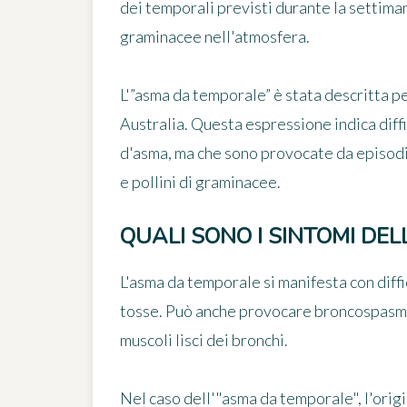
dei temporali previsti durante la settimana 
graminacee nell'atmosfera.
L'”asma da temporale” è stata descritta per
Australia. Questa espressione indica
diff
d'asma, ma che sono
provocate da episod
e pollini di graminacee
.
QUALI SONO I SINTOMI DE
L'asma da temporale si manifesta con diffi
tosse
. Può anche provocare
broncospasm
muscoli lisci dei bronchi.
Nel caso dell'"asma da temporale", l'origi