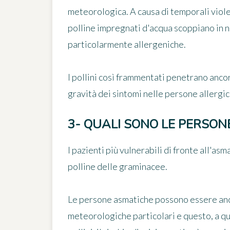
meteorologica. A causa di temporali violent
polline impregnati d'acqua scoppiano in n
particolarmente allergeniche.
I pollini così frammentati penetrano ancor
gravità dei sintomi
nelle persone allergic
3- QUALI SONO LE PERSONE
I pazienti più vulnerabili di fronte all'a
polline delle graminacee
.
Le persone asmatiche possono essere anc
meteorologiche particolari e questo, a qu