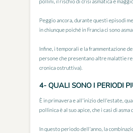
pollini,
il rischio di crisi asmatica è maggi
Peggio ancora, durante questi episodi met
in chiunque poiché in Francia ci sono asmat
Infine, i temporali e la frammentazione de
persone che presentano altre malattie re
cronica ostruttiva).
4- QUALI SONO I PERIODI P
È in primavera e all'inizio dell'estate, 
pollinica è al suo apice, che i casi di asm
In questo periodo dell'anno, la combinazio