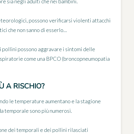
ore
sia negli adulti che nei bambini.
eorologici, possono verificarsi violenti attacchi
ici che non sanno di esserlo...
i pollini possono aggravare i sintomi delle
spiratorie
come una BPCO (broncopneumopatia
IÙ A RISCHIO?
quando le temperature aumentano e la stagione
a da temporale sono più numerosi.
ne dei temporali e dei pollini rilasciati