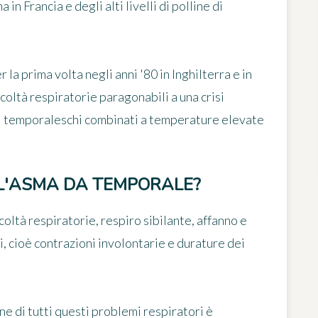
in Francia e degli alti livelli di polline di
 la prima volta negli anni '80 in Inghilterra e in
icoltà respiratorie
paragonabili a una crisi
i temporaleschi combinati a temperature elevate
LL'ASMA DA TEMPORALE?
coltà respiratorie,
respiro sibilante, affanno e
i
, cioè contrazioni involontarie e durature dei
ne di tutti questi problemi respiratori è