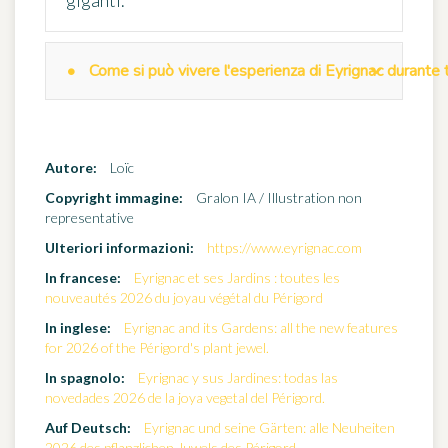
giganti.
Come si può vivere l'esperienza di Eyrignac durante 
Autore:
Loïc
Copyright immagine:
Gralon IA / Illustration non
representative
Ulteriori informazioni:
https://www.eyrignac.com
In francese:
Eyrignac et ses Jardins : toutes les
nouveautés 2026 du joyau végétal du Périgord
In inglese:
Eyrignac and its Gardens: all the new features
for 2026 of the Périgord's plant jewel.
In spagnolo:
Eyrignac y sus Jardines: todas las
novedades 2026 de la joya vegetal del Périgord.
Auf Deutsch:
Eyrignac und seine Gärten: alle Neuheiten
2026 des pflanzlichen Juwels des Périgord