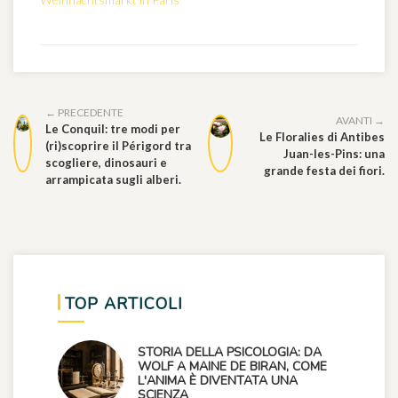
← PRECEDENTE
AVANTI →
Le Conquil: tre modi per
Le Floralies di Antibes
(ri)scoprire il Périgord tra
Juan-les-Pins: una
scogliere, dinosauri e
grande festa dei fiori.
arrampicata sugli alberi.
TOP ARTICOLI
STORIA DELLA PSICOLOGIA: DA
WOLF A MAINE DE BIRAN, COME
L'ANIMA È DIVENTATA UNA
SCIENZA