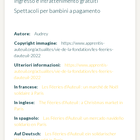
Ingresso e intrattenimento gratuiti
Spettacoli per bambini a pagamento
Autore:
Audrey
Copyright immagine:
https://www.apprentis-
auteuil.org/actualites/vie-de-la-fondation/les-feeries-
dauteuil-2022
Ulteriori informazioni:
https://www.apprentis-
auteuil.org/actualites/vie-de-la-fondation/les-feeries-
dauteuil-2022
In francese:
Les Féeries d'Auteuil : un marché de Noël
solidaire à Paris
In inglese:
The Féeries d'Auteuil : a Christmas market in
Paris
In spagnolo:
Las Féeries d'Auteuil: un mercado navideño
solidario en París
Auf Deutsch:
Les Féeries d'Auteuil: ein solidarischer
Weihnachtsmarkt in Paris