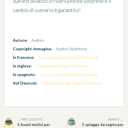
sud-est asiatico vi riserva molte sorprese e il
cambio di scenario è garantito!
Autore:
Audrey
Copyright immagine:
Audrey Vautherot
In francese:
5 choses surprenantes en Malaisie
In inglese:
5 surprising things in Malaysia
In spagnolo:
5 cosas sorprendentes en Malasia
Auf Deutsch:
5 Überraschende Dinge in Malaysia
← PRECEDENTE
AVANTI →
5 buoni motivi per
5 spiagge da sogno per