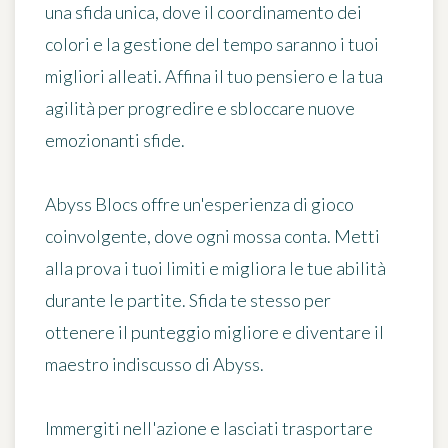
una sfida unica, dove il coordinamento dei
colori e la gestione del tempo saranno i tuoi
migliori alleati. Affina il tuo pensiero e la tua
agilità per progredire e sbloccare nuove
emozionanti sfide.
Abyss Blocs offre un'esperienza di gioco
coinvolgente, dove ogni mossa conta. Metti
alla prova i tuoi limiti e migliora le tue abilità
durante le partite. Sfida te stesso per
ottenere il punteggio migliore e diventare il
maestro indiscusso di Abyss.
Immergiti nell'azione e lasciati trasportare