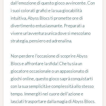
dall'emozione di questo gioco avvincente. Con
i suoi colorati grafici e la sua giocabilità
intuitiva, Abyss Blocs ti promette ore di
divertimento entusiasmante. Preparati a
vivere un'avventura unica dove si mescolano
strategia, pensiero ed adrenalina.
Non perdere l'occasione di scoprire Abyss
Blocs e affrontare la sfida! Che tu sia un
giocatore occasionale o un appassionato di
giochi online, questo gioco saprà conquistarti
con la sua semplicità e complessità allo stesso
tempo. Immergiti nel cuore dell'azione e
lasciati trasportare dalla magia di Abyss Blocs.