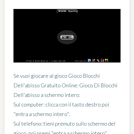
Se vuoi giocare al gioco Gioco Blocchi
Dell'abisso Gratuito Online: Gioco Di Blocchi
Dell'abisso a schermo intero:
Sul computer: clicca con il tasto destro poi
"entra a schermo intero".
Sul telefono: tieni premuto sullo schermo del
gioco, poi premi "entra a schermo intero".