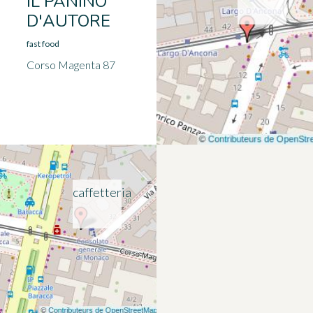
IL PANINO
D'AUTORE
fast food
Corso Magenta 87
caffetteria