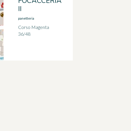
FOCACCERIA
II
panetteria
Corso Magenta
36/48