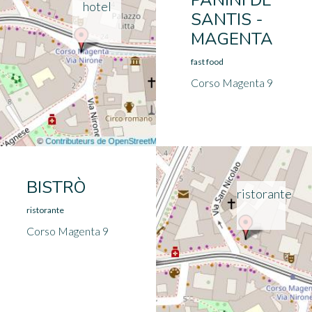
PANINI DE
hotel
SANTIS -
MAGENTA
fast food
Corso Magenta 9
BISTRÒ
ristorante
ristorante
Corso Magenta 9