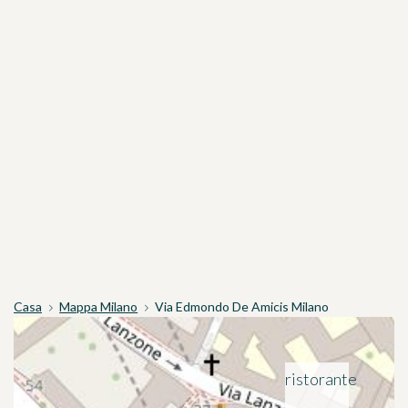
Casa
Mappa Milano
Via Edmondo De Amicis Milano
ristorante