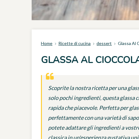
Home
Ricette di cucina
dessert
Glassa Al 
GLASSA AL CIOCCOLA
Scoprite la nostra ricetta per una glass
solo pochi ingredienti, questa glassa 
rapida che piacevole. Perfetta per glas
perfettamente con una varietà di sapor
potete adattare gli ingredienti a vost
classica in un'esperienza gustativa un