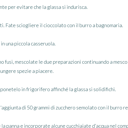
 per evitare che la glassa si indurisca.
tti. Fate sciogliere il cioccolato con il burro a bagnomaria.
 in una piccola casseruola.
 sono fusi, mescolate le due preparazioni continuando a mes
ungere spezie a piacere.
ponetelo in frigorifero affinché la glassa si solidifichi.
 l'aggiunta di 50 grammi di zucchero semolato con il burro 
 la panna e incorporate alcune cucchiaiate d'acqua nel com