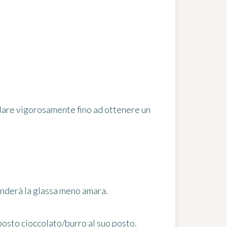
colare vigorosamente fino ad ottenere un
renderà la glassa meno amara.
posto cioccolato/burro al suo posto.