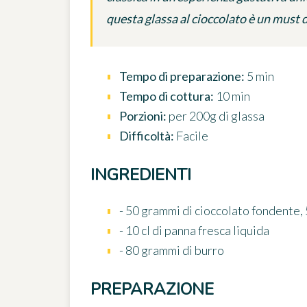
questa glassa al cioccolato è un must d
Tempo di preparazione:
5 min
Tempo di cottura:
10 min
Porzioni:
per 200g di glassa
Difficoltà:
Facile
INGREDIENTI
- 50 grammi di cioccolato fondente, 
- 10 cl di panna fresca liquida
- 80 grammi di burro
PREPARAZIONE