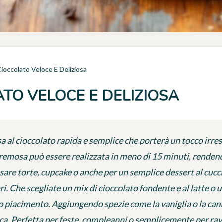
Cioccolato Veloce E Deliziosa
TO VELOCE E DELIZIOSA
a al cioccolato rapida e semplice che porterà un tocco irresi
cremosa può essere realizzata in meno di 15 minuti, rendend
sare torte, cupcake o anche per un semplice dessert al cucc
i. Che scegliate un mix di cioccolato fondente e al latte o 
ro piacimento. Aggiungendo spezie come la vaniglia o la can
ica. Perfetta per feste, compleanni o semplicemente per rav