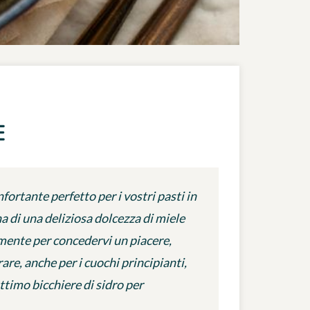
E
fortante perfetto per i vostri pasti in
na di una deliziosa dolcezza di miele
emente per concedervi un piacere,
re, anche per i cuochi principianti,
ttimo bicchiere di sidro per