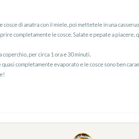
cosce di anatra con il miele, poi mettetele in una casseruo
coprire completamente le cosce. Salate e pepate a piacere, 
 coperchio, per circa 1 ora e 30 minuti.
o è quasi completamente evaporato e le cosce sono ben carame
ne!