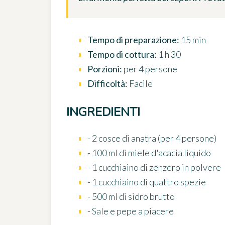
Tempo di preparazione:
15 min
Tempo di cottura:
1 h 30
Porzioni:
per 4 persone
Difficoltà:
Facile
INGREDIENTI
- 2 cosce di anatra (per 4 persone)
- 100 ml di miele d'acacia liquido
- 1 cucchiaino di zenzero in polvere
- 1 cucchiaino di quattro spezie
- 500 ml di sidro brutto
- Sale e pepe a piacere