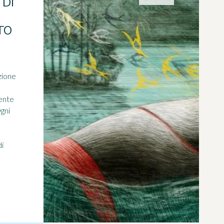
 DI
TO
azione
ente
gni
di