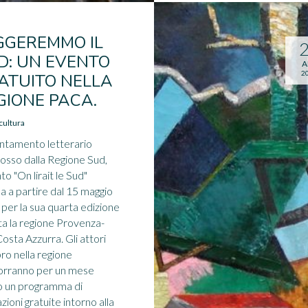
GGEREMMO IL
D: UN EVENTO
A
2
ATUITO NELLA
GIONE PACA.
cultura
ntamento letterario
sso dalla Regione Sud,
to "On lirait le Sud"
na a partire dal 15 maggio
per la sua quarta edizione
tta la regione Provenza-
Costa Azzurra. Gli attori
ibro nella regione
orranno per un mese
o un programma di
zioni gratuite intorno alla