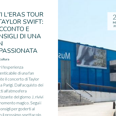
VI L'ERAS TOUR
 TAYLOR SWIFT:
M
2
CCONTO E
NSIGLI DI UNA
N
PASSIONATA
cultura
i l'esperienza
enticabile di una fan
te il concerto di Taylor
 a Parigi. Dall'acquisto dei
tti all'atmosfera
izzante del giorno J, rivivi
momento magico. Segui i
onsigli per goderti al
o il prossimo spettacolo