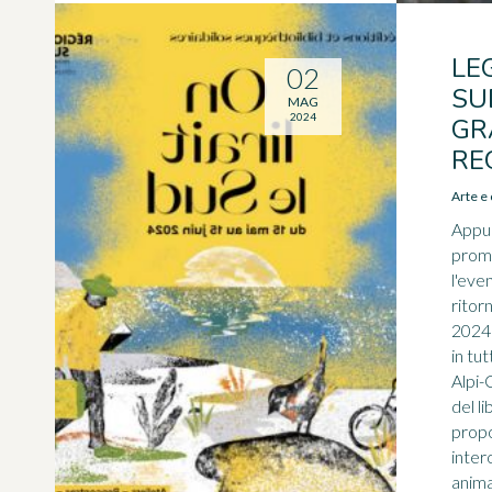
LE
02
SU
MAG
2024
GR
RE
Arte e 
Appu
promo
l'even
ritor
2024 
in tu
Alpi-
del l
prop
inter
anima