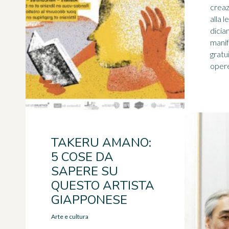
creaz
alla l
dicia
manif
gratu
opere
TAKERU AMANO:
5 COSE DA
SAPERE SU
QUESTO ARTISTA
GIAPPONESE
Arte e cultura