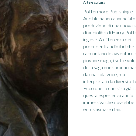
Arte e cultura
Pottermore Publishing e
Audible hanno annunciato 
produzione di una nuova s
di audiolibri di Harry Potte
inglese. A differenza dei
precedenti audiolibri che
raccontano le avventure 
giovane mago, i sette vol
della saga non saranno nar
da una sola voce, ma
interpretati da diversi atto
Ecco quello che si sa già s
questa esperienza audio
immersiva che dovrebbe
entusiasmare i fan.