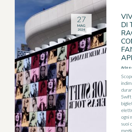
VI
27
DI
MAG
2024
RA
CO
FA
AP
Arte e 
Scopr
indim
duran
Swift
biglie
elettr
ogni 
suoi c
megli