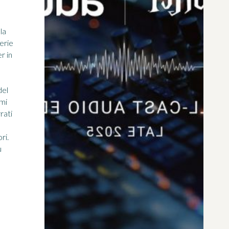
la
erie
r in
del
umi
rati
ri.
u