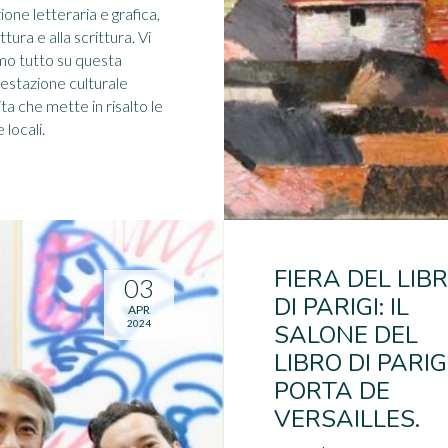
ione letteraria e grafica,
ettura e alla scrittura. Vi
mo tutto su questa
estazione culturale
ita che mette in risalto le
 locali.
FIERA DEL LIB
03
DI PARIGI: IL
APR
2024
SALONE DEL
LIBRO DI PARIG
PORTA DE
VERSAILLES.