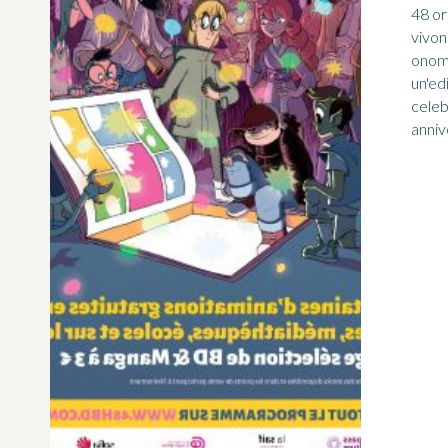
48 ore
vivon
onoma
un'ed
celeb
anniv