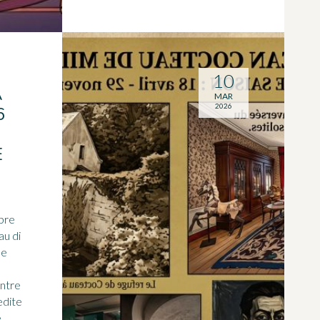
10
A
MAR
2026
6
E
mbre
au di
ue
entre
edite
e