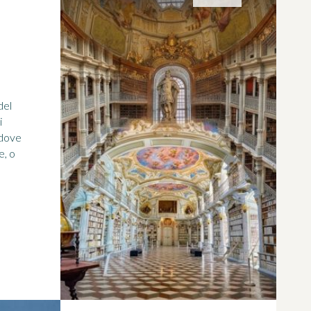
del
i
 dove
e, o