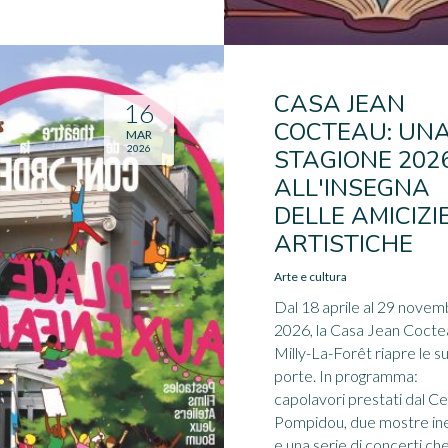
CASA JEAN
16
COCTEAU: UN
MAR
2026
STAGIONE 202
ALL'INSEGNA
DELLE AMICIZI
ARTISTICHE
Arte e cultura
Dal 18 aprile al 29 nove
2026, la Casa Jean Cocte
Milly-La-Forêt riapre le s
porte. In programma:
capolavori prestati dal C
Pompidou, due mostre in
e una serie di concerti ch