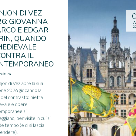
NJON DI VEZ
26: GIOVANNA
A
2
ARCO E EDGAR
RIN, QUANDO
 MEDIEVALE
CONTRA IL
NTEMPORANEO
cultura
njon di Vez apre la sua
one 2026 giocando la
 del contrasto: pietra
evale e opere
emporanee si
ggiano, per visite in cui si
e tempo (e ci si lascia
endere).