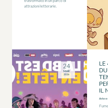
trasformato in un parco di
attrazioni letterarie.
LE 
24
DU
MAR
2026
TE
PE
IL
Arte e 
Fumet