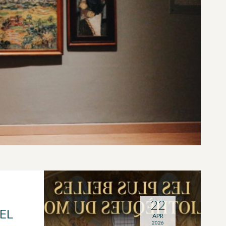
22
EL
APR
2026