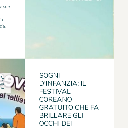
le sue
ia
zia,
SOGNI
19
D'INFANZIA: IL
AR
026
FESTIVAL
COREANO
GRATUITO CHE FA
BRILLARE GLI
OCCHI DEI