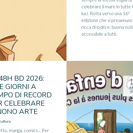
celebrare il mare in tutte 
luci. Rotta verso una 16ª
edizione che si preannunc
ricca di iodio e, buona noti
accessibile a tutti.
48H BD 2026:
E GIORNI A
M
2
MPO DI RECORD
R CELEBRARE
 NONO ARTE
cultura
to, manga, comics... Per