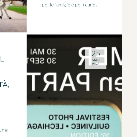
per le famiglie e per i curiosi.
25
L
MAR
2026
TÀ,
. ma