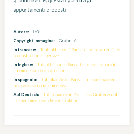
grandi mostre, questa figura tra gli
appuntamenti proposti.
Autore:
Loïc
Copyright immagine:
Gralon IA
In francese:
Toutankhamon à Paris : le tombeau renaît en
reconstitution immersive
In inglese:
Tutankhamun in Paris: the tomb is reborn in
an immersive reconstruction.
In spagnolo:
Tutankamón en París: la tumba renace en
una reconstrucción inmersiva.
Auf Deutsch:
Tutanchamon in Paris: Das Grab erwacht
in einer immersiven Rekonstruktion.