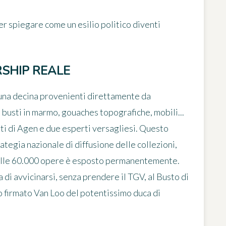
r spiegare come un esilio politico diventi
RSHIP REALE
i una decina provenienti direttamente da
, busti in marmo, gouaches topografiche, mobili...
rti di Agen e due esperti versagliesi. Questo
ategia nazionale di diffusione delle collezioni,
 delle 60.000 opere è esposto permanentemente.
a di avvicinarsi, senza prendere il TGV, al
Busto di
to firmato Van Loo del potentissimo duca di