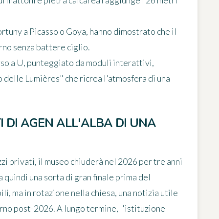
di mattoni e pietra calcarea raggiunge i 26 metri
rtuny a Picasso
o
Goya
, hanno dimostrato che il
rno senza battere ciglio.
so a U, punteggiato da moduli interattivi,
to delle Lumières" che ricrea l'atmosfera di una
I DI AGEN ALL'ALBA DI UNA
zi privati, il museo chiuderà nel 2026 per tre anni
quindi una sorta di gran finale prima del
li, ma in rotazione nella chiesa, una notizia utile
orno post-2026. A lungo termine, l'istituzione