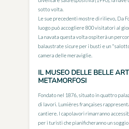
diventare sala espositiva (1990), la nave 
sotto volta.
Le sue precedenti mostre di rilievo,
Da Fo
luogo può accogliere 800 visitatori al gio
La navata questa volta ospiterà un percor
balaustrate sicure per i busti e un "salot
camera delle meraviglie.
IL MUSEO DELLE BELLE ART
METAMORFOSI
Fondato nel 1876, situato in quattro palaz
di lavori.
Lumières françaises
rappresenta 
cantiere. I capolavori rimarranno accessibi
per i turisti che pianificheranno un soggi