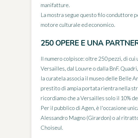
manifatture.
La mostra segue questo filo conduttore pe
motore culturale ed economico.
250 OPERE E UNA PARTNE
Il numero colpisce:
oltre 250 pezzi
, di cu
Versailles, dal Louvre o dalla BnF. Quadri
la curatela associa il museo delle Belle A
prestito di ampia portata rientra nella str
ricordiamo che a Versailles solo il 10%
Per il pubblico di Agen, è l'occasione unic
Alessandro Magno
(Girardon) o al ritrat
Choiseul.