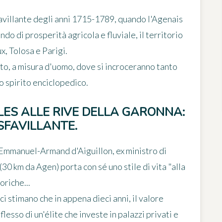
villante degli anni 1715-1789, quando l'Agenais
ndo di prosperità agricola e fluviale, il territorio
, Tolosa e Parigi.
to, a misura d'uomo, dove si incroceranno tanto
lo spirito enciclopedico.
LES ALLE RIVE DELLA GARONNA:
 SFAVILLANTE.
Emmanuel-Armand d'Aiguillon
, ex ministro di
(30 km da Agen) porta con sé uno stile di vita "alla
oriche...
rici stimano che in appena dieci anni,
il valore
riflesso di un'élite che investe in palazzi privati e