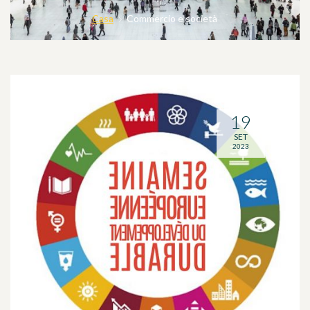
Casa
Commercio e società
19
SET
2023