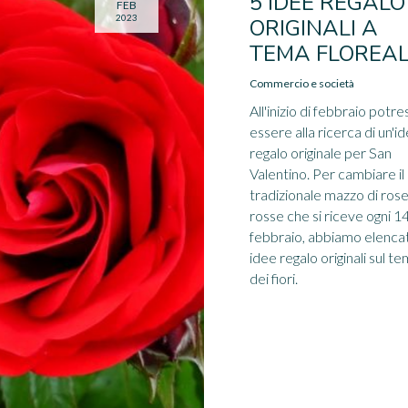
5 IDEE REGALO
FEB
2023
ORIGINALI A
TEMA FLOREA
Commercio e società
All'inizio di febbraio potre
essere alla ricerca di un'i
regalo originale per San
Valentino. Per cambiare il
tradizionale mazzo di ros
rosse che si riceve ogni 1
febbraio, abbiamo elenca
idee regalo originali sul t
dei fiori.