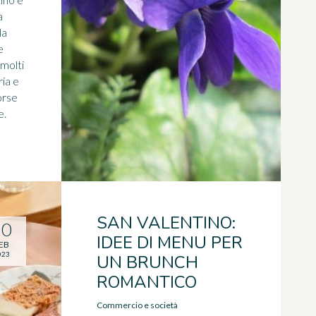
a
la
e
molti
ria e
orse
e.
SAN VALENTINO:
10
IDEE DI MENU PER
EB
023
UN BRUNCH
ROMANTICO
Commercio e società