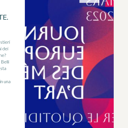
TE.
tieri
i dei
one?
 Belli
esta
n
in una