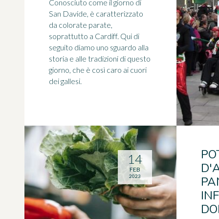
Conosciuto come il giorno di
San Davide, è caratterizzato
da colorate parate,
soprattutto a Cardiff. Qui di
seguito diamo uno sguardo alla
storia e alle tradizioni di questo
giorno, che è così caro ai cuori
dei gallesi.
PO
14
D'
FEB
2023
PA
IN
DO