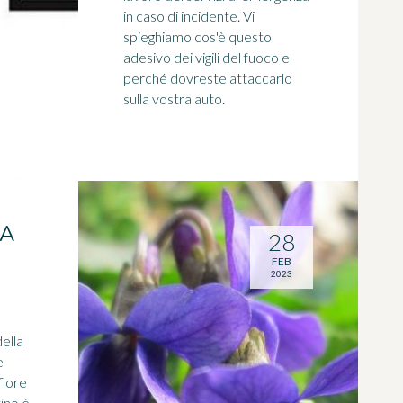
in caso di incidente. Vi
spieghiamo cos'è questo
adesivo dei vigili del fuoco e
perché dovreste attaccarlo
sulla vostra auto.
DA
28
FEB
2023
della
e
fiore
tino è