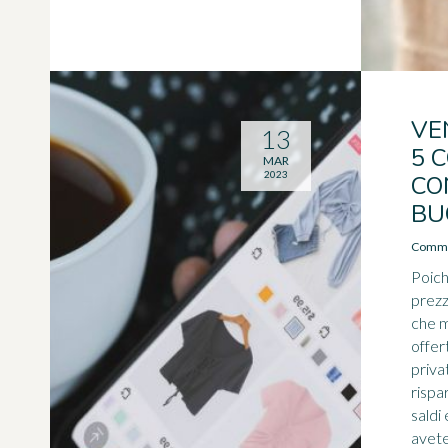
VE
13
5 
MAR
2023
CO
BU
Commer
Poiché
prezz
che m
offer
priva
rispa
saldi
avete