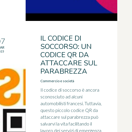
IL CODICE DI
07
SOCCORSO: UN
AR
023
CODICE QR DA
ATTACCARE SUL
PARABREZZA
Commercio e società
Il codice di soccorso è ancora
sconosciuto ad alcuni
automobilisti francesi. Tuttavia,
questo piccolo codice QR da
attaccare sul parabrezza può
salvarvi la vita facilitando il
lavoro dei servizi di emergenza