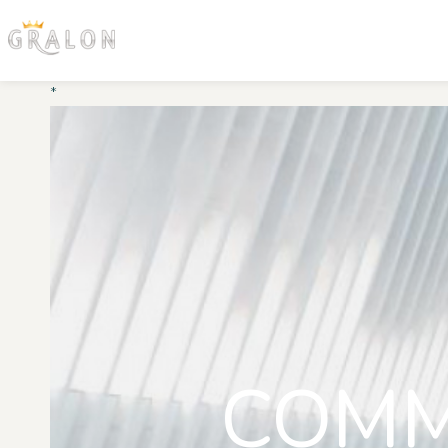
*
COMM