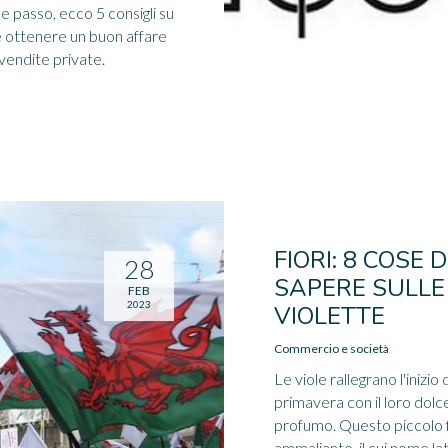
e passo, ecco 5 consigli su
ottenere un buon affare
 vendite private.
FIORI: 8 COSE 
28
SAPERE SULLE
FEB
2023
VIOLETTE
Commercio e società
Le viole rallegrano l'inizio 
primavera con il loro dolc
profumo. Questo piccolo 
ammaliante, il cui nome la