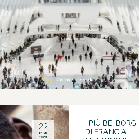
Casa
Commercio e società
I PIÙ BEI BORG
22
DI FRANCIA
MAR
2023