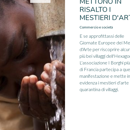
METTONO IN
RISALTO I
MESTIERI D'AR
Commercio e società
E se approfittassi delle
Giornate Europee dei Mes
d'Arte per riscoprire alcun
più bei villaggi dell'Hexag
L'associazione I Borghi più
di Francia partecipa a qu
manifestazione e mette i
evidenza i mestieri d'arte 
quarantina di villaggi.