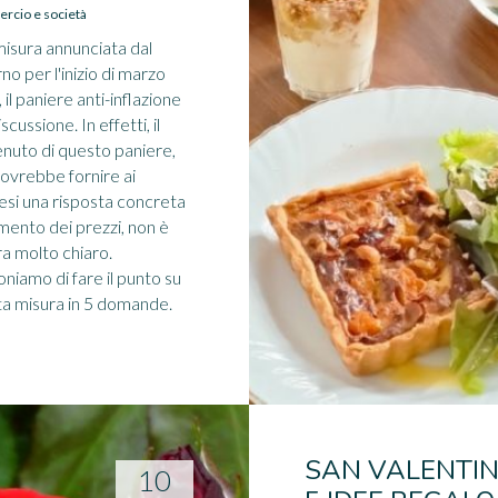
cio e società
isura annunciata dal
no per l'inizio di marzo
 il paniere anti-inflazione
iscussione. In effetti, il
nuto di questo paniere,
ovrebbe fornire ai
esi una risposta concreta
umento dei prezzi, non è
a molto chiaro.
niamo di fare il punto su
a misura in 5 domande.
SAN VALENTIN
10