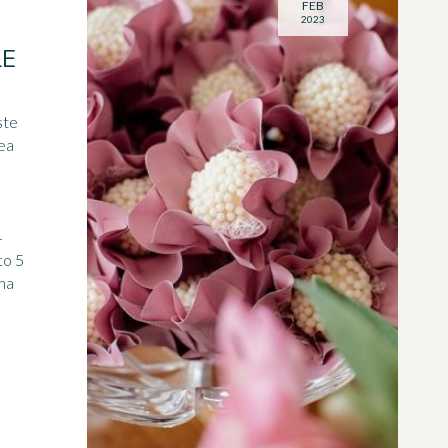
FEB
2023
LE
ste
dea
e
4
to 5
ema