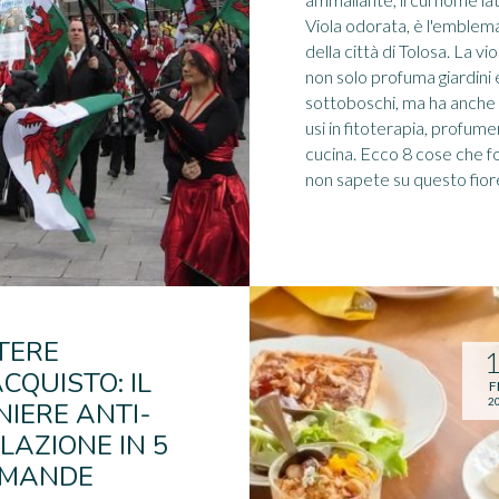
Viola odorata, è l'emblem
della città di Tolosa. La vio
non solo profuma giardini 
sottoboschi, ma ha anche 
usi in fitoterapia, profume
cucina. Ecco 8 cose che f
non sapete su questo fior
TERE
ACQUISTO: IL
F
2
NIERE ANTI-
FLAZIONE IN 5
MANDE