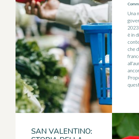
Commer
Una m
gover
2023,
è in d
conte
che d
franc
all'a
ancor
Propo
quest
SAN VALENTINO: