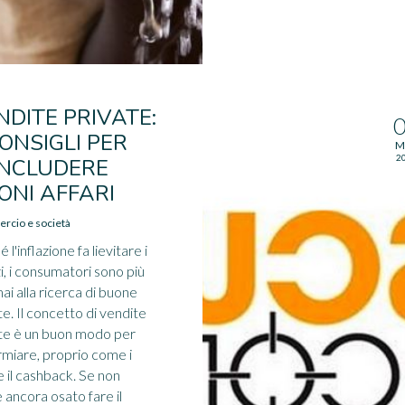
NDITE PRIVATE:
CONSIGLI PER
M
2
NCLUDERE
ONI AFFARI
cio e società
 l'inflazione fa lievitare i
i, i consumatori sono più
ai alla ricerca di buone
te. Il concetto di vendite
te è un buon modo per
rmiare, proprio come i
 e il cashback. Se non
 ancora osato fare il