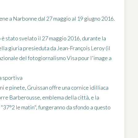
iene a
Narbonne
dal 27 maggio al 19 giugno 2016
.
 è stato svelato il 27 maggio 2016, durante la
lla giuria presieduta da Jean-François Leroy (il
nazionale del fotogiornalismo
Visa pour l'image
a
a sportiva
ni e pinete, Gruissan offre una cornice idilliaca
orre Barberousse, emblema della città, e la
m "37°2 le matin", fungeranno da sfondo a questo