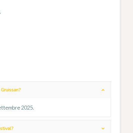
5
a Gruissan?
 settembre 2025.
stival?