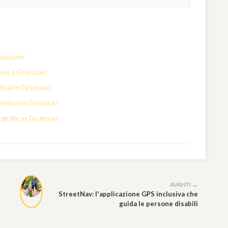
oto.com/
rtive à Gruissan
tival in Gruissan
eportiva en Gruissan
tografie in Gruissan
AVANTI →
StreetNav: l'applicazione GPS inclusiva che
guida le persone disabili