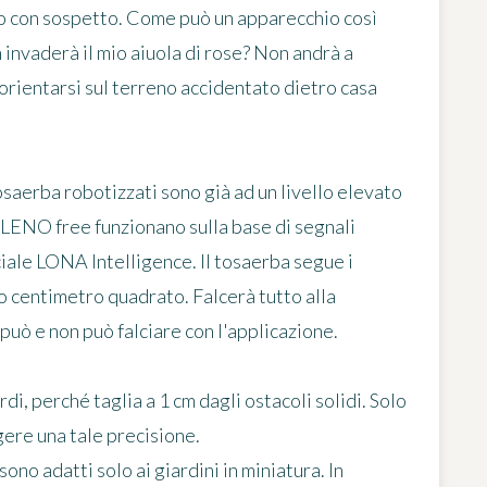
ano con sospetto. Come può un apparecchio così
n invaderà il mio aiuola di rose? Non andrà a
 orientarsi sul terreno accidentato dietro casa
saerba robotizzati sono già ad un livello elevato
ENO free funzionano sulla base di segnali
iciale LONA Intelligence. Il tosaerba segue i
mo centimetro quadrato. Falcerà tutto alla
può e non può falciare con l'applicazione.
rdi, perché taglia a 1 cm dagli ostacoli solidi. Solo
gere una tale precisione.
ono adatti solo ai giardini in miniatura. In