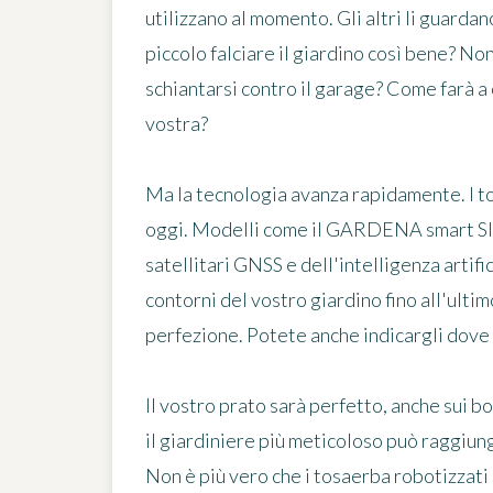
utilizzano al momento. Gli altri li guard
piccolo falciare il giardino così bene? No
schiantarsi contro il garage? Come farà a
vostra?
Ma la tecnologia avanza rapidamente. I to
oggi. Modelli come il GARDENA smart SIL
satellitari GNSS e dell'intelligenza artif
contorni del vostro giardino fino all'ulti
perfezione. Potete anche indicargli dove 
Il vostro prato sarà perfetto, anche sui bo
il giardiniere più meticoloso può raggiun
Non è più vero che i tosaerba robotizzati s