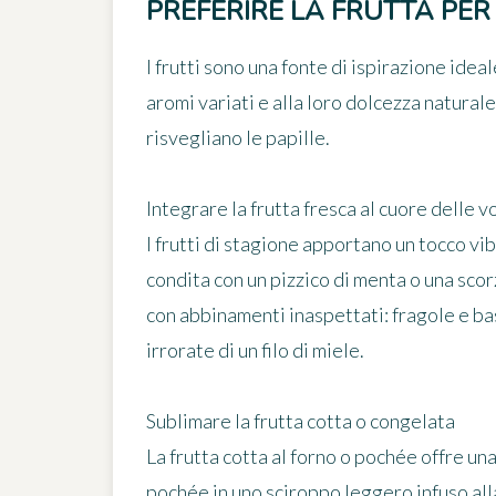
PREFERIRE LA FRUTTA PER 
I frutti sono una fonte di ispirazione idea
aromi variati e alla loro dolcezza natural
risvegliano le papille.
Integrare la frutta fresca al cuore delle v
I frutti di stagione apportano un tocco vib
condita con un pizzico di menta o una scor
con abbinamenti inaspettati: fragole e ba
irrorate di un filo di miele.
Sublimare la frutta cotta o congelata
La frutta cotta al forno o pochée offre u
pochée in uno sciroppo leggero infuso alla 