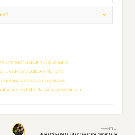
ert?
rts en moments créatifs et gourmands
to Creative and Delicious Moments
 en momentos creativos y deliciosos
kreative und köstliche Momente zu verwandeln
AVANTI →
4 piatti vegetali da preparare durante le