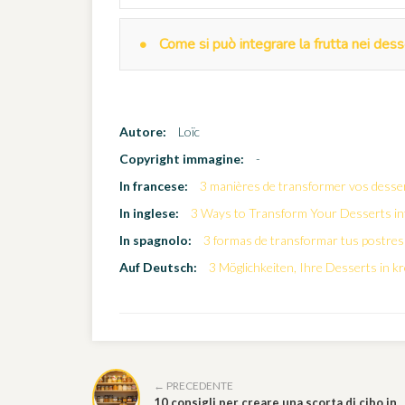
Come si può integrare la frutta nei dess
Autore:
Loïc
Copyright immagine:
-
In francese:
3 manières de transformer vos desse
In inglese:
3 Ways to Transform Your Desserts in
In spagnolo:
3 formas de transformar tus postres
Auf Deutsch:
3 Möglichkeiten, Ihre Desserts in 
← PRECEDENTE
10 consigli per creare una scorta di cibo in