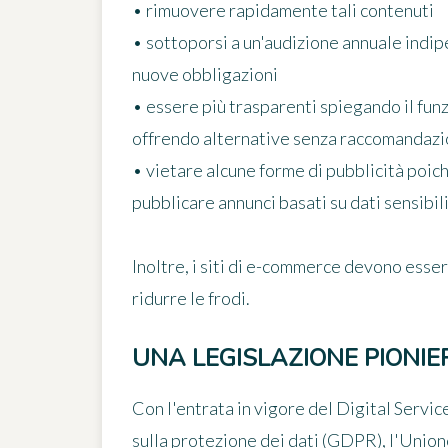
• rimuovere rapidamente tali contenuti
• sottoporsi a un'audizione annuale indip
nuove obbligazioni
• essere più trasparenti spiegando il fu
offrendo alternative senza raccomandazi
• vietare alcune forme di pubblicità poiché
pubblicare annunci basati su dati sensibi
Inoltre, i siti di e-commerce devono essere
ridurre le frodi.
UNA LEGISLAZIONE PIONIE
Con l'entrata in vigore del Digital Servi
sulla protezione dei dati (GDPR), l'Unio