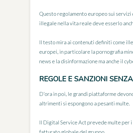
Questo regolamento europeo sui servizi dig
illegale nella vita reale deve esserlo anc
Il testo mira ai contenuti definiti come ille
europei, in particolare la pornografia minor
news e la disinformazione ma anche il cybe
REGOLE E SANZIONI SENZA
D'ora in poi, le grandi piattaforme devono 
altrimenti si espongono a pesanti multe.
Il Digital Service Act prevede multe per i
fatturato globale del gruppo.