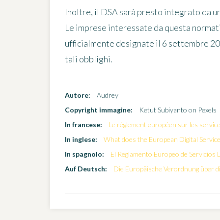
Inoltre, il DSA sarà presto integrato da 
Le imprese interessate da questa normati
ufficialmente designate il 6 settembre 2
tali obblighi.
Autore:
Audrey
Copyright immagine:
Ketut Subiyanto on Pexels
In francese:
Le règlement européen sur les servic
In inglese:
What does the European Digital Servic
In spagnolo:
El Reglamento Europeo de Servicios D
Auf Deutsch:
Die Europäische Verordnung über di