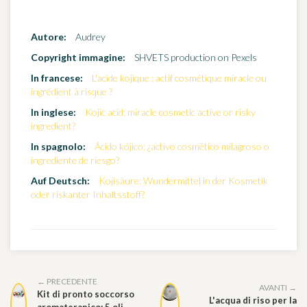
Autore:
Audrey
Copyright immagine:
SHVETS production on Pexels
In francese:
L'acide kojique : actif cosmétique miracle ou
ingrédient à risque ?
In inglese:
Kojic acid: miracle cosmetic active or risky
ingredient?
In spagnolo:
Ácido kójico: ¿activo cosmético milagroso o
ingrediente de riesgo?
Auf Deutsch:
Kojisäure: Wundermittel in der Kosmetik
oder riskanter Inhaltsstoff?
← PRECEDENTE
AVANTI →
Kit di pronto soccorso
L'acqua di riso per la
aromaterapico: 5 oli