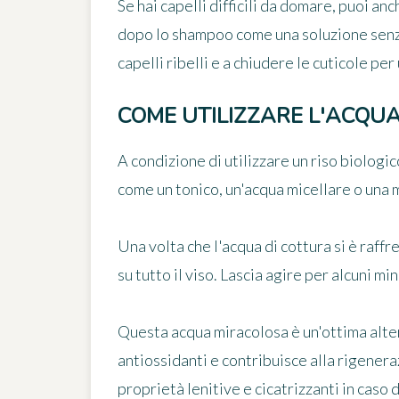
Se hai capelli difficili da domare, puoi an
dopo lo shampoo come una soluzione senza 
capelli ribelli e a chiudere le cuticole p
COME UTILIZZARE L'ACQUA 
A condizione di utilizzare un riso biologico
come un tonico, un'acqua micellare o una 
Una volta che l'acqua di cottura si è raffr
su tutto il viso. Lascia agire per alcuni mi
Questa acqua miracolosa è un'ottima alte
antiossidanti e contribuisce alla rigenera
proprietà lenitive e cicatrizzanti in caso