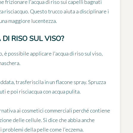
che
frizionare l'acqua di riso sui capelli bagnati
risciacquo. Questo trucco aiuta a disciplinare i
er una maggiore lucentezza.
DI RISO SUL VISO?
, è possibile applicare l'acqua di riso sul viso,
maschera.
eddata, trasferiscila in un flacone spray. Spruzza
nuti e poi risciacqua con acqua pulita.
rnativa ai cosmetici commerciali perché contiene
zione delle cellule. Si dice che abbia anche
 di problemi della pelle come l'eczema.