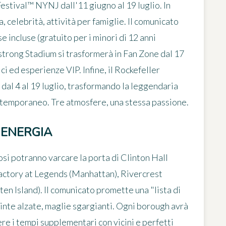
Festival™ NYNJ
dall'11 giugno al 19 luglio. In
, celebrità, attività per famiglie. Il comunicato
e incluse (gratuito per i minori di 12 anni
trong Stadium si trasformerà in Fan Zone dal 17
ci ed esperienze VIP. Infine, il Rockefeller
dal 4 al 19 luglio, trasformando la leggendaria
o temporaneo. Tre atmosfere, una stessa passione.
I ENERGIA
osi potranno varcare la porta di
Clinton Hall
actory at Legends
(Manhattan),
Rivercrest
ten Island). Il comunicato promette una "lista di
 pinte alzate, maglie sgargianti. Ogni borough avrà
ere i tempi supplementari con vicini e perfetti