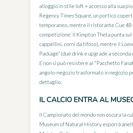
alloggio in stile loft + accesso alla sua p
Regency Times Square
, un portico coper
temporaneo, mentre il ristorante
Cue 48
competizione. Il
Kimpton Theta
punta sul 
cappellini, corni da tifoso), mentre il
Loew
Package” (due drink e upgrade a seconda d
E non si può resistere al "Pacchetto Fana
angolo-negozio trasformato in negozio pe
dettaglio.
IL CALCIO ENTRA AL MUSEO
Il Campionato del mondo non oscura la cult
Museum of Natural History
esporrà anelli