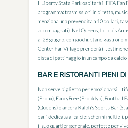
Il
Liberty State Park
ospiterà il
FIFA Fan 
programma: trasmissioni in diretta, musica
menziona una prevendita a 10 dollari, tass
accompagnati). Nel Queens, lo Louis Arms
al 28 giugno, con giochi, stand gastronomi
Center Fan Village prenderà il testimone 
pista di pattinaggio in un campo da calci
BAR E RISTORANTI PIENI D
Non serve biglietto per emozionarsi. I tif
(Bronx),
FancyFree
(Brooklyn),
Football F
(Queens) o ancora
Ralph's Sports Bar
(Sta
bar" dedicata al calcio: schermi multipli,
il suo quartier generale, perfetto per viv