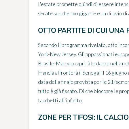
L'estate promette quindi di essere intensa
serate su schermo gigante e un diluvio di 
OTTO PARTITE DI CUI UNA
Secondo il programma rivelato,
otto inco
York-New Jersey. Gli appassionati europei 
Brasile-Marocco aprirà le danze nella notte
Francia affronterà il Senegal il 16 giugno a
data della finale prevista per le 21 (sempre
tutto è già fissato. Di che bloccare le pro
tacchetti all'infinito.
ZONE PER TIFOSI: IL CAL