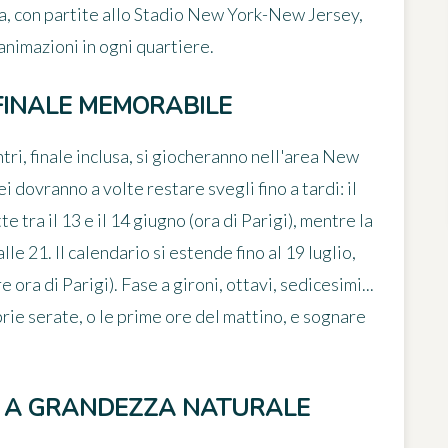
, con partite allo
Stadio New York-New Jersey
,
animazioni in ogni quartiere.
 FINALE MEMORABILE
ntri
, finale inclusa, si giocheranno nell'area New
dovranno a volte restare svegli fino a tardi: il
 tra il 13 e il 14 giugno (ora di Parigi), mentre la
lle 21. Il calendario si estende fino al 19 luglio,
 ora di Parigi). Fase a gironi, ottavi, sedicesimi...
prie serate, o le prime ore del mattino, e sognare
CIO A GRANDEZZA NATURALE