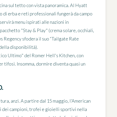
iscina sul tetto con vista panoramica. Al
Hyatt
to di erba e reti professionali fungerà da campo
servirà menu ispirati alle nazioni in
pacchetto "Stay & Play" (crema solare, occhiali,
s Regency
sfodera il suo “Tailgate Rate
ella disponibilità).
tico Ultimo" del
Romer Hell's Kitchen
, con
r tifosi. Insomma, dormire diventa quasi un
.
ura, anzi. A partire dal 15 maggio, l'
American
 dei campioni, trofei e gioielli sportivi nella