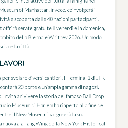
gallerie interattive per tutta la famiglia nel
 Museum of Manhattan
, invece, coinvolgerà i
atività e scoperta delle 48 nazioni partecipanti.
t
offrirà serate gratuite il venerdì e la domenica,
ell'ambito della Biennale Whitney 2026. Un modo
ciare la città.
 LAVORI
per svelare diversi cantieri. Il
Terminal 1 di JFK
ine conterà 23 porte e un'ampia gamma di negozi.
 invita a rivivere la storia del famoso Ball Drop
tudio Museum di Harlem
ha riaperto alla fine del
entre il
New Museum
inaugurerà la sua
la nuova ala Tang Wing della
New York Historical