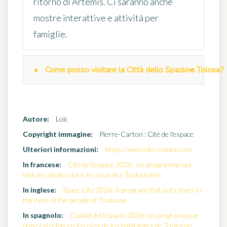
ritorno di Artemis. Ci saranno anche
mostre interattive e attività per
famiglie.
Come posso visitare la Città dello Spazio a Tolosa?
Autore:
Loïc
Copyright immagine:
Pierre-Carton : Cité de l'espace
Ulteriori informazioni:
https://www.cite-espace.com
In francese:
Cité de l'espace 2026 : un programme qui
met des étoiles dans les yeux des Toulousains
In inglese:
Space City 2026: A program that puts stars in
the eyes of the people of Toulouse.
In spagnolo:
Ciudad del Espacio 2026: un programa que
pone estrellas en los ojos de los habitantes de Toulouse.