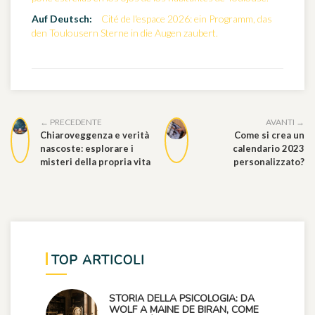
Auf Deutsch:
Cité de l'espace 2026: ein Programm, das
den Toulousern Sterne in die Augen zaubert.
← PRECEDENTE
AVANTI →
Chiaroveggenza e verità
Come si crea un
nascoste: esplorare i
calendario 2023
misteri della propria vita
personalizzato?
TOP ARTICOLI
STORIA DELLA PSICOLOGIA: DA
WOLF A MAINE DE BIRAN, COME