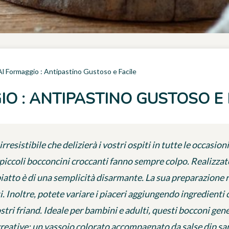
Al Formaggio : Antipastino Gustoso e Facile
O : ANTIPASTINO GUSTOSO E 
rresistibile che delizierà i vostri ospiti in tutte le occasioni
i piccoli bocconcini croccanti fanno sempre colpo. Realizzat
piatto è di una semplicità disarmante. La sua preparazione 
i. Inoltre, potete variare i piaceri aggiungendo ingredienti 
stri friand. Ideale per bambini e adulti, questi bocconi gener
eative: un vassoio colorato accompagnato da salse dip sapr