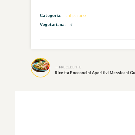
Categoria:
antipastino
Vegetariana:
Sì
← PRECEDENTE
Ricetta Bocconcini Aperitivi Messicani G