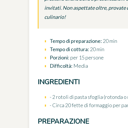
invitati. Non aspettate oltre, provate 
culinario!
Tempo di preparazione:
20 min
Tempo di cottura:
20 min
Porzioni:
per 15 persone
Difficoltà:
Media
INGREDIENTI
- 2 rotoli di pasta sfoglia (rotonda 
- Circa 20 fette di formaggio per pa
PREPARAZIONE