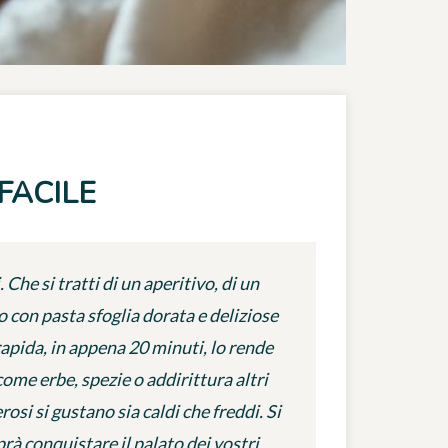
FACILE
. Che si tratti di un aperitivo, di un
o con pasta sfoglia dorata e deliziose
rapida, in appena 20 minuti, lo rende
come erbe, spezie o addirittura altri
osi si gustano sia caldi che freddi. Si
à conquistare il palato dei vostri