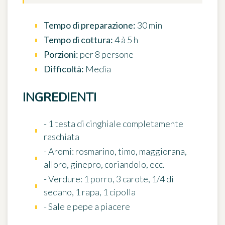
Tempo di preparazione:
30 min
Tempo di cottura:
4 à 5 h
Porzioni:
per 8 persone
Difficoltà:
Media
INGREDIENTI
- 1 testa di cinghiale completamente
raschiata
- Aromi: rosmarino, timo, maggiorana,
alloro, ginepro, coriandolo, ecc.
- Verdure: 1 porro, 3 carote, 1/4 di
sedano, 1 rapa, 1 cipolla
- Sale e pepe a piacere