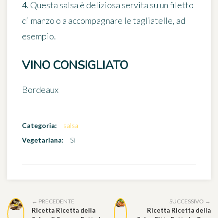
4. Questa salsa è deliziosa servita su un filetto
di manzo o a accompagnare le tagliatelle, ad
esempio.
VINO CONSIGLIATO
Bordeaux
Categoria:
salsa
Vegetariana:
Sì
← PRECEDENTE
SUCCESSIVO →
Ricetta Ricetta della
Ricetta Ricetta della