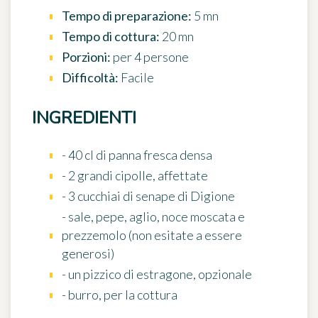
Tempo di preparazione:
5 mn
Tempo di cottura:
20 mn
Porzioni:
per 4 persone
Difficoltà:
Facile
INGREDIENTI
- 40 cl di panna fresca densa
- 2 grandi cipolle, affettate
- 3 cucchiai di senape di Digione
- sale, pepe, aglio, noce moscata e
prezzemolo (non esitate a essere
generosi)
- un pizzico di estragone, opzionale
- burro, per la cottura