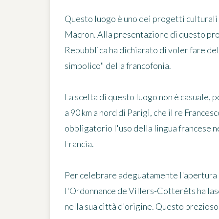
Questo luogo è uno dei progetti cultural
Macron. Alla presentazione di questo prog
Repubblica ha dichiarato di voler fare del
simbolico" della francofonia.
La scelta di questo luogo non è casuale, p
a 90 km a nord di Parigi, che il re Frances
obbligatorio l'uso della lingua francese ne
Francia.
Per celebrare adeguatamente l'apertura d
l'Ordonnance de Villers-Cotterêts
ha las
nella sua città d'origine. Questo prezio