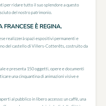
ti per ridare tutto il suo splendore a questo
osciuto del nostro patrimonio.
 FRANCESE È REGINA.
cese realizzerà
spazi espositivi permanenti e
rno del castello di Villers-Cotterêts, costruito da
sale
e presenta 150 oggetti, opere e documenti
ticare una cinquantina di animazioni visive e
perti al pubblico in libero accesso:
un caffè, una