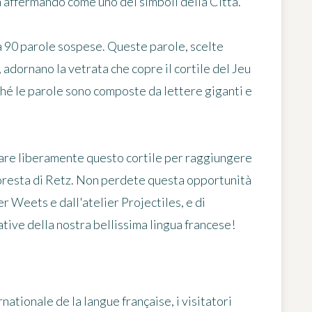
à affermando come uno dei simboli della Città.
 90 parole sospese
. Queste parole, scelte
 adornano la vetrata che copre il cortile del Jeu
ché le parole sono composte da lettere giganti e
rsare liberamente questo cortile per raggiungere
 foresta di Retz. Non perdete questa opportunità
er Weets e dall'atelier Projectiles, e di
ative della nostra bellissima lingua francese!
nationale de la langue française, i visitatori