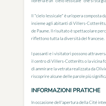
libreria e un "cielo lessicale"
che si sta gi
Il "cielo lessicale" è
un'opera composta da
insieme agli abitanti di Villers-Cotterêts,
de Paume. Il risultato è spettacolare per
riflettono tutta la diversità del francese.
I passanti e i visitatori possono attrave
il centro di Villers-Cotterêts o la vicina
di ammirare la vetrata realizzata da Olivi
riscoprire alcune delle parole più signific
INFORMAZIONI PRATICHE
In occasione dell'apertura della Cité inter