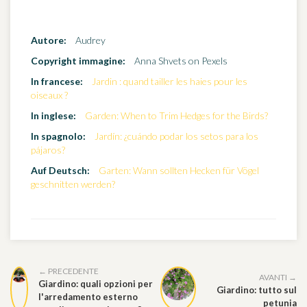
Autore:
Audrey
Copyright immagine:
Anna Shvets on Pexels
In francese:
Jardin : quand tailler les haies pour les
oiseaux ?
In inglese:
Garden: When to Trim Hedges for the Birds?
In spagnolo:
Jardín: ¿cuándo podar los setos para los
pájaros?
Auf Deutsch:
Garten: Wann sollten Hecken für Vögel
geschnitten werden?
← PRECEDENTE
AVANTI →
Giardino: quali opzioni per
Giardino: tutto sul
l'arredamento esterno
petunia