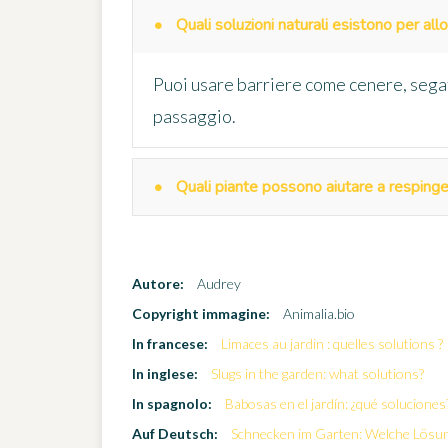
Quali soluzioni naturali esistono per al
Puoi usare barriere come cenere, segat
passaggio.
Quali piante possono aiutare a resping
Autore:
Audrey
Copyright immagine:
Animalia.bio
In francese:
Limaces au jardin : quelles solutions ?
In inglese:
Slugs in the garden: what solutions?
In spagnolo:
Babosas en el jardín: ¿qué soluciones
Auf Deutsch:
Schnecken im Garten: Welche Lösu