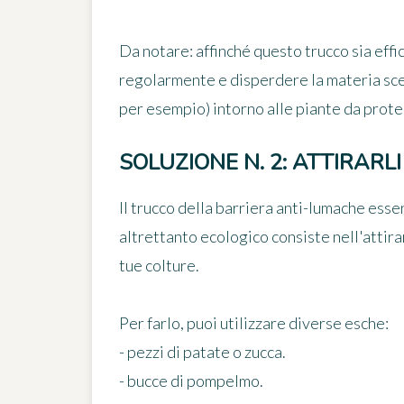
Da notare
: affinché questo trucco sia eff
regolarmente e disperdere la materia scel
per esempio) intorno alle piante da prot
SOLUZIONE N. 2: ATTIRARL
Il trucco della barriera anti-lumache ess
altrettanto ecologico consiste nell'
attir
tue colture.
Per farlo, puoi utilizzare
diverse esche
:
- pezzi di patate o zucca.
- bucce di pompelmo.