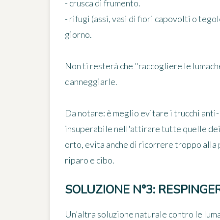
- crusca di frumento.
- rifugi (assi, vasi di fiori capovolti o teg
giorno.
Non ti resterà che "raccogliere le lumache
danneggiarle.
Da notare
: è meglio evitare i trucchi an
insuperabile nell'attirare tutte quelle de
orto, evita anche di ricorrere troppo alla
riparo e cibo.
SOLUZIONE N°3: RESPINGER
Un'altra soluzione naturale contro le luma