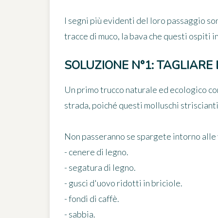
I segni più evidenti del loro passaggio so
tracce di muco, la bava che questi ospiti 
SOLUZIONE N°1: TAGLIARE
Un primo
trucco naturale ed ecologico
con
strada, poiché questi molluschi strisciant
Non passeranno se spargete intorno alle 
- cenere di legno.
- segatura di legno.
- gusci d'uovo ridotti in briciole.
- fondi di caffè.
- sabbia.