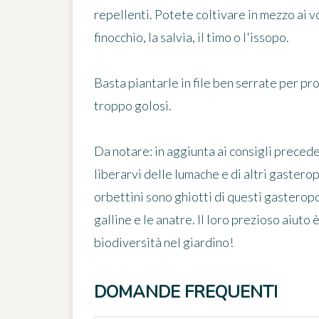
repellenti
. Potete coltivare in mezzo ai v
finocchio, la salvia, il timo o l'issopo.
Basta
piantarle in file ben serrate
per pro
troppo golosi.
Da notare:
in aggiunta ai consigli precede
liberarvi delle lumache e di altri gasterop
orbettini sono ghiotti di questi gasteropodi,
galline e le anatre. Il loro prezioso aiuto 
biodiversità nel giardino!
DOMANDE FREQUENTI