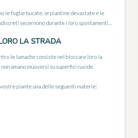
no le foglie bucate, le piantine devastate e le
indiscreti secernono durante i loro spostamenti...
 LORO LA STRADA
tro le lumache consiste nel bloccare loro la
i non amano muoversi su superfici ruvide.
vostre piante una delle seguenti materie: