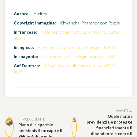
Autore:
Audrey
Copyright immagine:
Khwanchai Phanthong on Pexels
In francese:
Placement : comment choisir les meilleures
SCPI ?
In inglese:
Placement: how to choose the best SCPIs?
In spagnolo:
Colocación: ¿cómo elegir las mejores SCPI?
Auf Deutsch:
Anlage: Wie wählt man die besten SCPI
aus?
AVANTI →
Quale mutua
← PRECEDENTE
previdenziale protegge
Piano di risparmio
finanziariamente il
pensionistico: capire il
dipendente e copre il
PER in 6 domande.