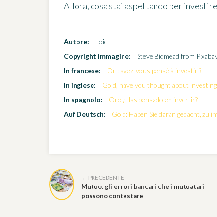
Allora, cosa stai aspettando per investire
Autore:
Loic
Copyright immagine:
Steve Bidmead from Pixaba
In francese:
Or : avez-vous pensé à investir ?
In inglese:
Gold, have you thought about investing
In spagnolo:
Oro ¿Has pensado en invertir?
Auf Deutsch:
Gold: Haben Sie daran gedacht, zu in
← PRECEDENTE
Mutuo: gli errori bancari che i mutuatari
possono contestare