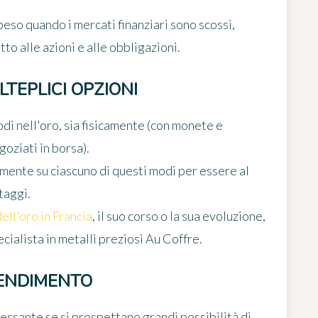
eso quando i mercati finanziari sono scossi,
o alle azioni e alle obbligazioni.
TEPLICI OPZIONI
modi nell'oro, sia fisicamente (con monete e
goziati in borsa).
mente su ciascuno di questi modi per essere al
taggi.
ell'oro in Francia
, il suo corso o la sua evoluzione,
pecialista in metalli preziosi Au Coffre.
RENDIMENTO
ressante se si prospettano grandi possibilità di