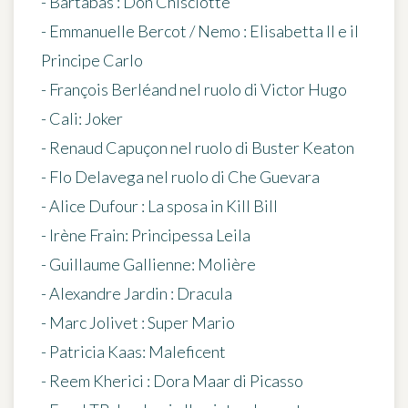
- Bartabas : Don Chisciotte
- Emmanuelle Bercot / Nemo : Elisabetta II e il
Principe Carlo
- François Berléand nel ruolo di Victor Hugo
- Cali: Joker
- Renaud Capuçon nel ruolo di Buster Keaton
- Flo Delavega nel ruolo di Che Guevara
- Alice Dufour : La sposa in Kill Bill
- Irène Frain: Principessa Leila
- Guillaume Gallienne: Molière
- Alexandre Jardin : Dracula
- Marc Jolivet : Super Mario
- Patricia Kaas: Maleficent
- Reem Kherici : Dora Maar di Picasso