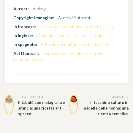
Autore:
Audrey
Copyright immagine:
Audrey Vautherot
In francese:
Le taboulé oriental : une recette très facile
In inglese:
Oriental tabbouleh: a very easy recipe.
In spagnolo:
El tabulé oriental: una receta muy fácil.
Auf Deutsch:
Der orientalische Taboulé: ein sehr
einfaches Rezept
← PRECEDENTE
AVANTI →
Il tabulè con melagrana e
Il tacchino saltato in
arancia: una ricetta anti-
padella della nonna: una
spreco.
ricetta semplice