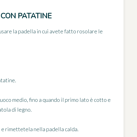
 CON PATATINE
usare la padella in cui avete fatto rosolare le
atatine.
 fuoco medio, fino a quando il primo lato è cotto e
tola di legno.
to e rimettetela nella padella calda.