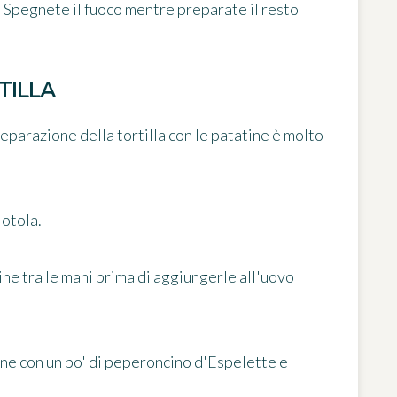
. Spegnete il fuoco mentre preparate il resto
TILLA
reparazione della tortilla con le patatine è molto
iotola.
ne tra le mani prima di aggiungerle all'uovo
one con un po' di peperoncino d'Espelette e