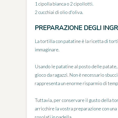
1 cipolla bianca o 2 cipollotti.
2 cucchiai di olio d'oliva.
PREPARAZIONE DEGLI INGR
La
tortilla con patatine
è la ricetta di tort
immaginare.
Usando le patatine al posto delle patate,
gioco da ragazzi. Non è necessario sbuccia
rappresenta un enorme risparmio di temp
Tuttavia, per conservare il gusto della tor
arricchire la vostra preparazione con
una 
rosolati in padella.