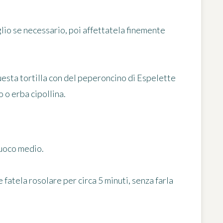
glio se necessario, poi affettatela finemente
esta tortilla con del peperoncino di Espelette
 o erba cipollina.
 fuoco medio.
e fatela rosolare per
circa 5 minuti
, senza farla