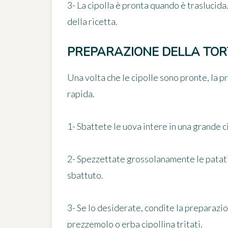
3- La cipolla è pronta quando è traslucida
della ricetta.
PREPARAZIONE DELLA TOR
Una volta che le cipolle sono pronte, la p
rapida.
1- Sbattete le uova intere in una grande c
2- Spezzettate grossolanamente le patati
sbattuto.
3- Se lo desiderate, condite la preparazi
prezzemolo o erba cipollina tritati.