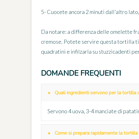
5- Cuocete ancora 2 minuti dall'altro lato,
Da notare: a differenza delle omelette fra
cremose. Potete servire questa tortilla t
quadratini e infilzarla su stuzzicadenti per
DOMANDE FREQUENTI
Quali ingredienti servono per la tortilla
Servono 4 uova, 3-4 manciate di patatine
Come si prepara rapidamente la tortilla