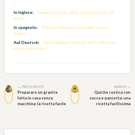
?
In inglese:
Swollen prostate: what should you eat and
drink?
In spagnolo:
Próstata inflamada: ¿qué debe comer y
beber?
Auf Deutsch:
Geschwollene Prostata: Was sollte man
essen und trinken?
← PRECEDENTE
AVANTI →
Preparare un granita
Quiche rustica con
fatta in casa senza
zucca e pancetta: una
macchina: la ricetta facile
ricetta facilissima