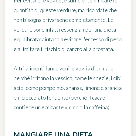
Per evitare le voglie, è sufficiente limitare le
quantità di queste verdure, ma ricordate che
non bisogna privarsene completamente
. Le
verdure sono infatti essenziali per una dieta
equilibrata: aiutano a evitare l'eccesso di peso
e a limitare il rischio di cancro alla prostata.
Altri alimenti fanno venire voglia di urinare
perché irritano la vescica, come le
spezie, i cibi
acidi
come pompelmo, ananas, limone e arancia
e il cioccolato fondente (perché il
cacao
contiene un eccitante vicino alla caffeina).
MANGIARE UNA DIETA