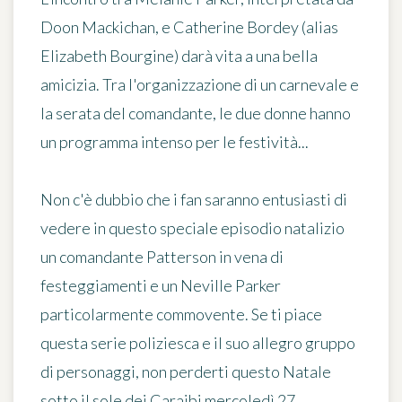
Doon Mackichan, e Catherine Bordey (alias
Elizabeth Bourgine) darà vita a una bella
amicizia. Tra l'organizzazione di un carnevale e
la serata del comandante, le due donne hanno
un programma intenso per le festività...
Non c'è dubbio che i fan saranno entusiasti di
vedere in questo speciale episodio natalizio
un comandante Patterson in vena di
festeggiamenti
e un Neville Parker
particolarmente commovente. Se ti piace
questa serie poliziesca e il suo allegro gruppo
di personaggi, non perderti questo Natale
sotto il sole dei Caraibi
mercoledì 27