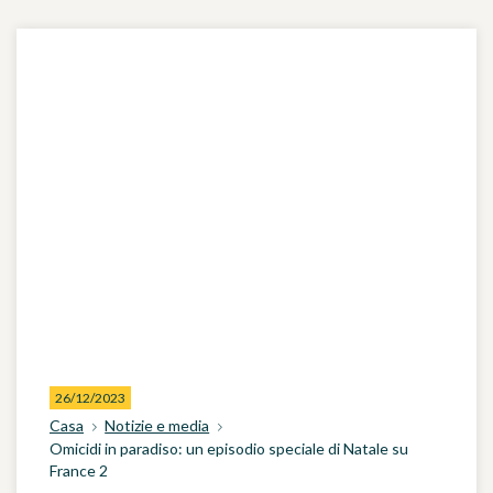
26/12/2023
Casa
Notizie e media
Omicidi in paradiso: un episodio speciale di Natale su
France 2