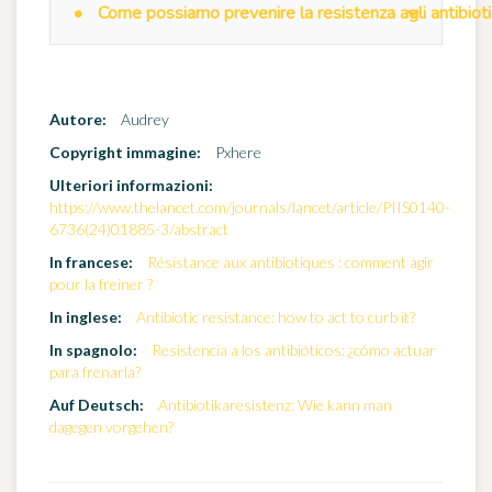
Come possiamo prevenire la resistenza agli antibioti
Autore:
Audrey
Copyright immagine:
Pxhere
Ulteriori informazioni:
https://www.thelancet.com/journals/lancet/article/PIIS0140-
6736(24)01885-3/abstract
In francese:
Résistance aux antibiotiques : comment agir
pour la freiner ?
In inglese:
Antibiotic resistance: how to act to curb it?
In spagnolo:
Resistencia a los antibióticos: ¿cómo actuar
para frenarla?
Auf Deutsch:
Antibiotikaresistenz: Wie kann man
dagegen vorgehen?