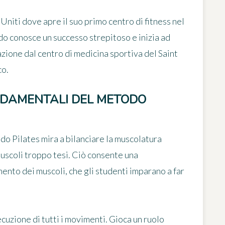
i Uniti dove apre il suo primo centro di fitness nel
odo conosce un successo strepitoso e inizia ad
azione dal centro di medicina sportiva del Saint
co.
ONDAMENTALI DEL METODO
odo Pilates mira a bilanciare la muscolatura
muscoli troppo tesi. Ciò consente una
nto dei muscoli, che gli studenti imparano a far
cuzione di tutti i movimenti. Gioca un ruolo