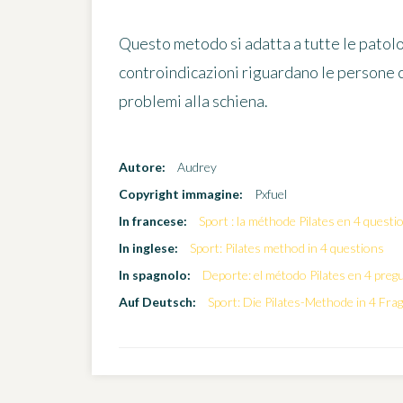
Questo metodo si adatta a tutte le patolog
controindicazioni riguardano le persone 
problemi alla schiena.
Autore:
Audrey
Copyright immagine:
Pxfuel
In francese:
Sport : la méthode Pilates en 4 questi
In inglese:
Sport: Pilates method in 4 questions
In spagnolo:
Deporte: el método Pilates en 4 preg
Auf Deutsch:
Sport: Die Pilates-Methode in 4 Fra