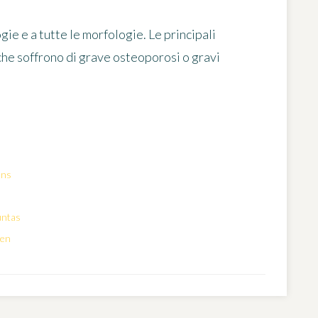
ie e a tutte le morfologie. Le principali
che soffrono di grave osteoporosi o gravi
ons
untas
gen