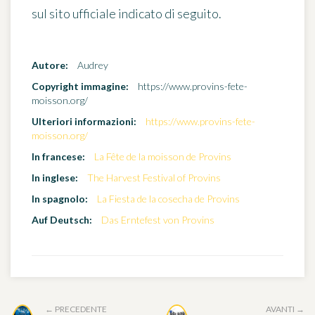
sul sito ufficiale indicato di seguito.
Autore:
Audrey
Copyright immagine:
https://www.provins-fete-
moisson.org/
Ulteriori informazioni:
https://www.provins-fete-
moisson.org/
In francese:
La Fête de la moisson de Provins
In inglese:
The Harvest Festival of Provins
In spagnolo:
La Fiesta de la cosecha de Provins
Auf Deutsch:
Das Erntefest von Provins
← PRECEDENTE
AVANTI →