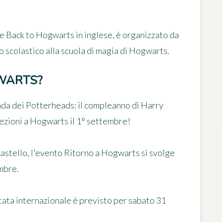
me
Back to Hogwarts
in inglese, è organizzato da
o scolastico alla scuola di magia di Hogwarts.
WARTS?
nda dei Potterheads: il compleanno di Harry
e lezioni a Hogwarts
il 1° settembre
!
 castello, l'evento Ritorno a Hogwarts si svolge
embre
.
ata internazionale è previsto per sabato 31