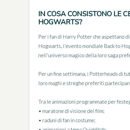
IN COSA CONSISTONO LE C
HOGWARTS?
Per i fan di Harry Potter che aspettano d
Hogwarts, l'evento mondiale Back to Ho
nell'universo magico della loro saga prefe
Per un fine settimana, i Potterheads di tu
loro maghi e streghe preferiti partecipan
Tra le animazioni programmate per festeg
• maratone di visione dei film;
• raduni di fan in costume;
• animazioni a tema Quidditch;