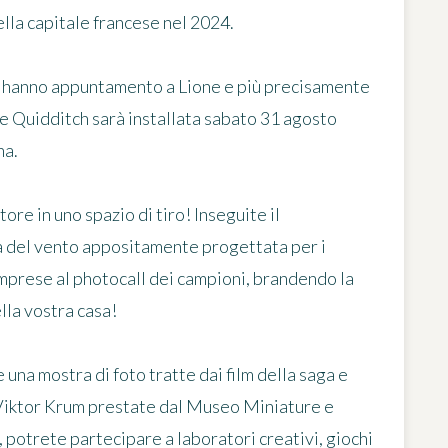
lla capitale francese nel 2024.
er hanno appuntamento a Lione e più precisamente
e Quidditch sarà installata sabato 31 agosto
na.
tore in uno spazio di tiro! Inseguite il
a del vento appositamente progettata per i
imprese al photocall dei campioni, brandendo la
lla vostra casa!
 una mostra di foto tratte dai film della saga e
 Viktor Krum prestate dal Museo Miniature e
, potrete partecipare a laboratori creativi, giochi