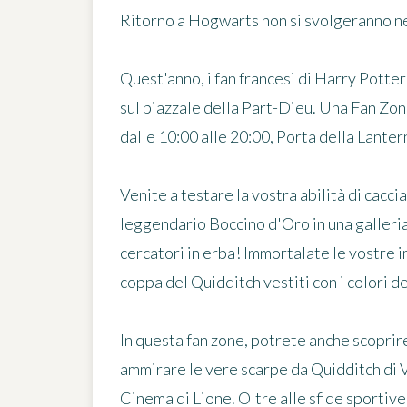
Ritorno a Hogwarts non si svolgeranno ne
Quest'anno, i fan francesi di Harry Pott
sul piazzale della Part-Dieu. Una Fan Zon
dalle 10:00 alle 20:00, Porta della Lanter
Venite a testare la vostra abilità di caccia
leggendario Boccino d'Oro in una galleri
cercatori in erba! Immortalate le vostre 
coppa del Quidditch vestiti con i colori de
In questa fan zone, potrete anche scoprire
ammirare le vere scarpe da Quidditch di
Cinema di Lione. Oltre alle sfide sportive